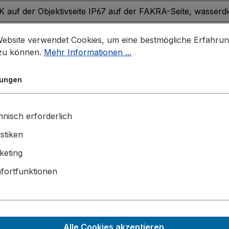
K auf der Objektivseite IP67 auf der FAKRA-Seite, wasser
Website verwendet Cookies, um eine bestmögliche Erfahru
 zu können.
Mehr Informationen ...
lungen
nisch erforderlich
ON8
FLYC-300-JON8
FLYC-
istiken
EC-JO
keting
fortfunktionen
Alle Cookies akzeptieren