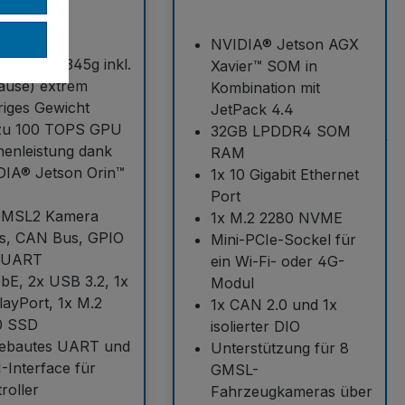
NVIDIA® Jetson AGX
nur 297g (345g inkl.
Xavier™ SOM in
äuse) extrem
Kombination mit
riges Gewicht
JetPack 4.4
 zu 100 TOPS GPU
32GB LPDDR4 SOM
enleistung dank
RAM
DIA® Jetson Orin™
1x 10 Gigabit Ethernet
Port
GMSL2 Kamera
1x M.2 2280 NVME
ts, CAN Bus, GPIO
Mini-PCIe-Sockel für
 UART
ein Wi-Fi- oder 4G-
bE, 2x USB 3.2, 1x
Modul
layPort, 1x M.2
1x CAN 2.0 und 1x
0 SSD
isolierter DIO
gebautes UART und
Unterstützung für 8
Interface für
GMSL-
roller
Fahrzeugkameras über