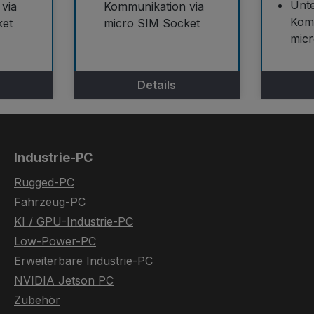
Unte
via
Kommunikation via
Kom
ket
micro SIM Socket
mic
Details
Industrie-PC
Rugged-PC
Fahrzeug-PC
KI / GPU-Industrie-PC
Low-Power-PC
Erweiterbare Industrie-PC
NVIDIA Jetson PC
Zubehör