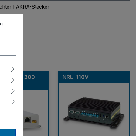
dichter FAKRA-Stecker
ng
300FLYC-300-
NRU-110V
N16