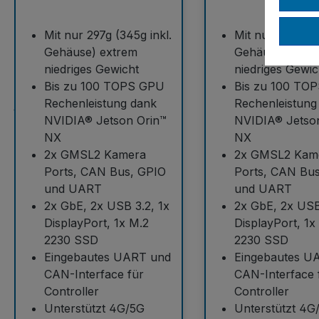
Mit nur 297g (345g inkl.
Mit nur 297g (3
Gehäuse) extrem
Gehäuse) extr
niedriges Gewicht
niedriges Gewic
Bis zu 100 TOPS GPU
Bis zu 100 TO
Rechenleistung dank
Rechenleistung
NVIDIA® Jetson Orin™
NVIDIA® Jetso
NX
NX
2x GMSL2 Kamera
2x GMSL2 Kam
Ports, CAN Bus, GPIO
Ports, CAN Bu
und UART
und UART
2x GbE, 2x USB 3.2, 1x
2x GbE, 2x USB
DisplayPort, 1x M.2
DisplayPort, 1x
2230 SSD
2230 SSD
Eingebautes UART und
Eingebautes U
CAN-Interface für
CAN-Interface 
Controller
Controller
Unterstützt 4G/5G
Unterstützt 4G