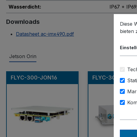
Wasserdicht:
IP67 + IP69
Downloads
Diese 
bieten
Datasheet ac-imx490.pdf
Einstel
Jetson Orin
Tech
Produktgalerie überspringen
FLYC-300-JON16
FLYC-300-EC-J
Stat
Mar
Kom