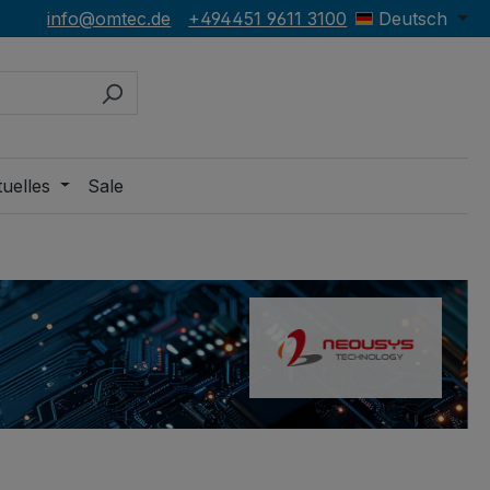
info@omtec.de
+494451 9611 3100
Deutsch
uelles
Sale