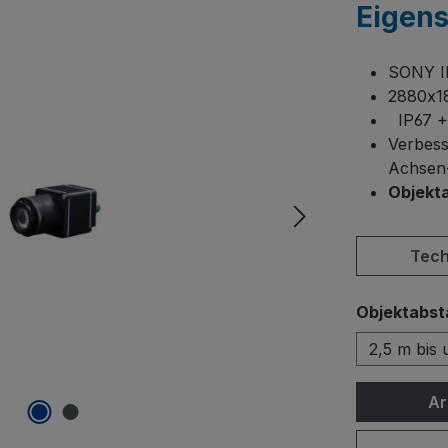
Eigen
SONY I
2880x1
IP67 +
Verbess
Achsen-
Objekta
Tech
Objektabst
2,5 m 
Ar