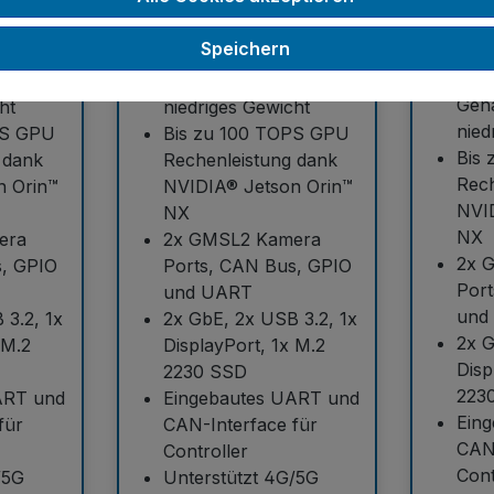
Speichern
45g inkl.
Mit nur 297g (345g inkl.
Mit 
em
Gehäuse) extrem
Geh
ht
niedriges Gewicht
nied
PS GPU
Bis zu 100 TOPS GPU
Bis
 dank
Rechenleistung dank
Rech
n Orin™
NVIDIA® Jetson Orin™
NVI
NX
NX
era
2x GMSL2 Kamera
2x 
s, GPIO
Ports, CAN Bus, GPIO
Por
und UART
und
 3.2, 1x
2x GbE, 2x USB 3.2, 1x
2x G
 M.2
DisplayPort, 1x M.2
Disp
2230 SSD
223
ART und
Eingebautes UART und
Ein
für
CAN-Interface für
CAN-
Controller
Cont
/5G
Unterstützt 4G/5G