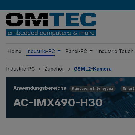
m Hauptinhalt springen
Zur Suche springen
Zur Hauptnavigation springen
Home
Industrie-PC
Panel-PC
Industrie Touch
Industrie-PC
Zubehör
GSML2-Kamera
Anwendungsbereiche
Künstliche Intelligenz
Smart 
AC-IMX490-H30