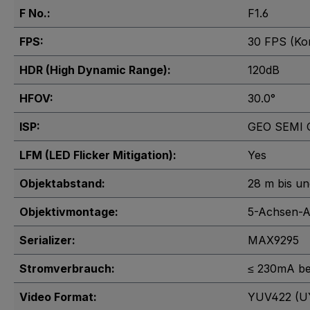
F No.:
F1.6
FPS:
30 FPS (Ko
HDR (High Dynamic Range):
120dB
HFOV:
30.0°
ISP:
GEO SEMI
LFM (LED Flicker Mitigation):
Yes
Objektabstand:
28 m bis un
Objektivmontage:
5-Achsen-Ak
Serializer:
MAX9295
Stromverbrauch:
≤ 230mA be
Video Format:
YUV422 (U