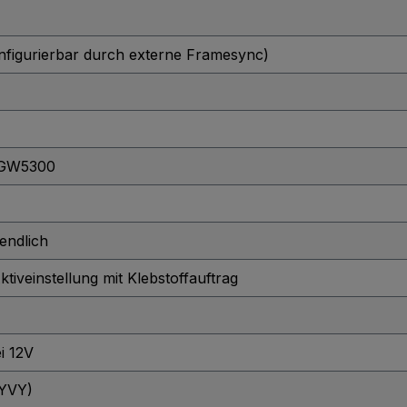
nfigurierbar durch externe Framesync)
 GW5300
endlich
tiveinstellung mit Klebstoffauftrag
i 12V
YVY)