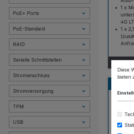
Auto-
1 x M
PoE+ Ports
unters
4G L
PoE-Standard
1 x 2
(zusä
Anfra
RAID
Serielle Schnittstellen
Diese 
Stromanschluss
bieten
NISE-10
Stromversorgung
Einstel
TPM
Tech
USB
Stat