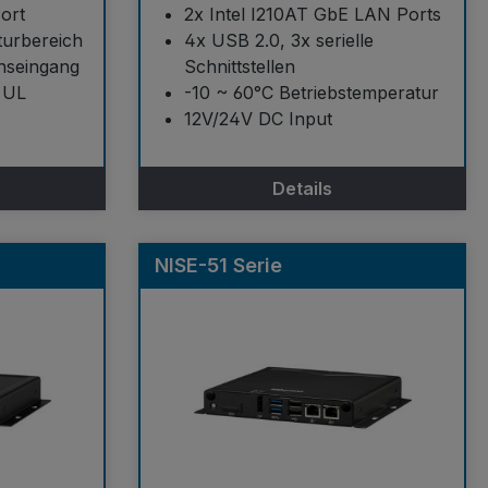
ort
2x Intel I210AT GbE LAN Ports
urbereich
4x USB 2.0, 3x serielle
hseingang
Schnittstellen
 UL
-10 ~ 60°C Betriebstemperatur
12V/24V DC Input
Details
NISE-51 Serie