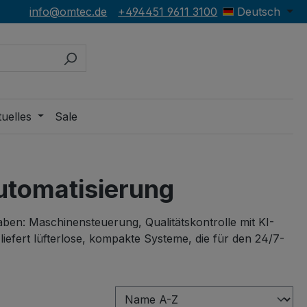
info@omtec.de
+494451 9611 3100
Deutsch
uelles
Sale
Automatisierung
ben: Maschinensteuerung, Qualitätskontrolle mit KI-
fert lüfterlose, kompakte Systeme, die für den 24/7-