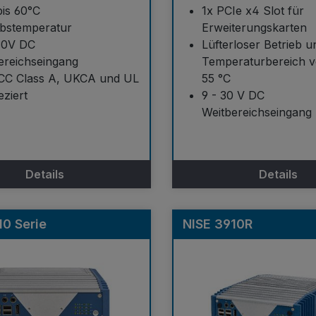
bis 60°C
1x PCIe x4 Slot für
ebstemperatur
Erweiterungskarten
30V DC
Lüfterloser Betrieb u
ereichseingang
Temperaturbereich v
CC Class A, UKCA und UL
55 °C
ieziert
9 - 30 V DC
Weitbereichseingang
Details
Details
10 Serie
NISE 3910R