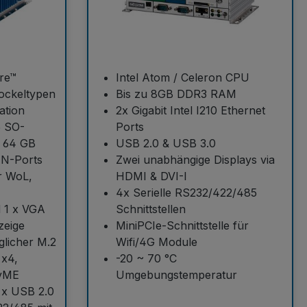
ore™
Intel Atom / Celeron CPU
Sockeltypen
Bis zu 8GB DDR3 RAM
ation
2x Gigabit Intel I210 Ethernet
5 SO-
Ports
u 64 GB
USB 2.0 & USB 3.0
LAN-Ports
Zwei unabhängige Displays via
r WoL,
HDMI & DVI-I
4x Serielle RS232/422/485
d 1 x VGA
Schnittstellen
zeige
MiniPCIe-Schnittstelle für
glicher M.2
Wifi/4G Module
 x4,
-20 ~ 70 °C
NvME
Umgebungstemperatur
 x USB 2.0