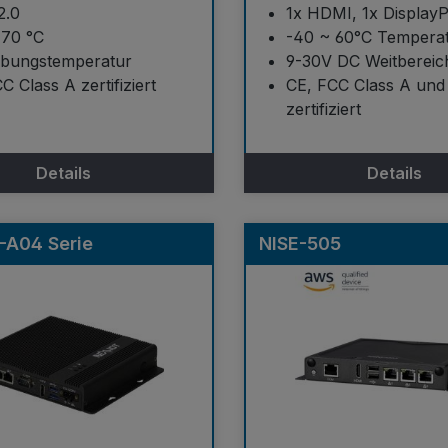
2.0
1x HDMI, 1x DisplayP
 70 °C
-40 ~ 60°C Temperat
bungstemperatur
9-30V DC Weitbereic
 Class A zertifiziert
CE, FCC Class A und
zertifiziert
Details
Details
-A04 Serie
NISE-505