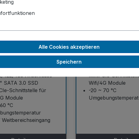
keting
fortfunktionen
 Pentium N3710 Quad Core
Intel Atom Dual/Qua
Bis zu 8GB DDR3 R
zu 8GB DDR5 RAM
1x DisplayPort, 1x D
MI, 1x DVI-D, 1x
2x Intel I210 GbE LA
Alle Cookies akzeptieren
ayPort
4x USB 3.0, 4x Serie
el Gigabit Ethernet Ports
RS232/422/485 Port
Speichern
B 3.0, 4x serielle
1x 2,5" SSD, 1x M.2
/422/485 Anschlüsse
MiniPCIe-Schnittstell
5" SATA 3.0 SSD
Wifi/4G Module
Ie-Schnittstelle für
-20 ~ 70 °C
4G Module
Umgebungstemperat
 60 °C
bungstemperatur
 Weitbereichseingang