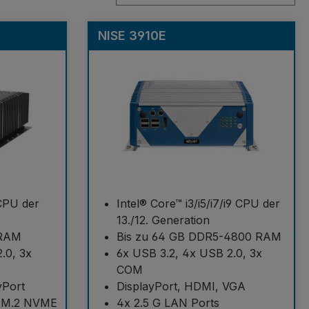
NISE 3910E
 CPU der
Intel® Core™ i3/i5/i7/i9 CPU der
13./12. Generation
 RAM
Bis zu 64 GB DDR5-4800 RAM
.0, 3x
6x USB 3.2, 4x USB 2.0, 3x
COM
yPort
DisplayPort, HDMI, VGA
x M.2 NVME
4x 2.5 G LAN Ports