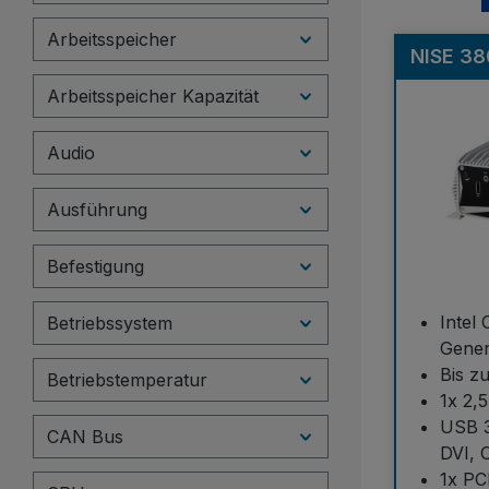
Arbeitsspeicher
NISE 3
Arbeitsspeicher Kapazität
Audio
Ausführung
Befestigung
Intel 
Betriebssystem
Gener
Bis z
Betriebstemperatur
1x 2,
USB 3
CAN Bus
DVI,
1x PC