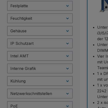
Festplatte
Feuchtigkeit
Unter
Gehäuse
i3/i5
der 1
IP Schutzart
Unter
DIMM-
Intel AMT
Vier 
mit U
Teami
Interne Grafik
1 x D
mit u
Kühlung
1 x v
2242 
Netzwerkschnittstellen
Unter
2 x i
PoE