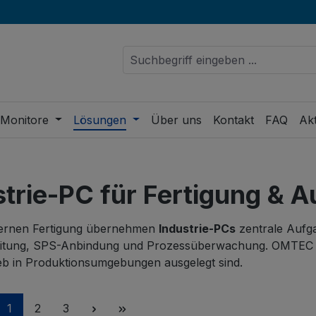
 Monitore
Lösungen
Über uns
Kontakt
FAQ
Akt
strie-PC für Fertigung & 
ernen Fertigung übernehmen
Industrie-PCs
zentrale Aufga
eitung, SPS-Anbindung und Prozessüberwachung. OMTEC lie
eb in Produktionsumgebungen ausgelegt sind.
Seite
Seite
Seite
1
2
3