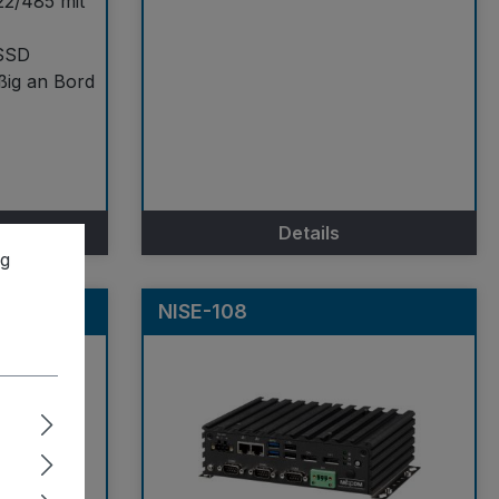
22/485 mit
SSD
ig an Bord
Details
ng
NISE-108