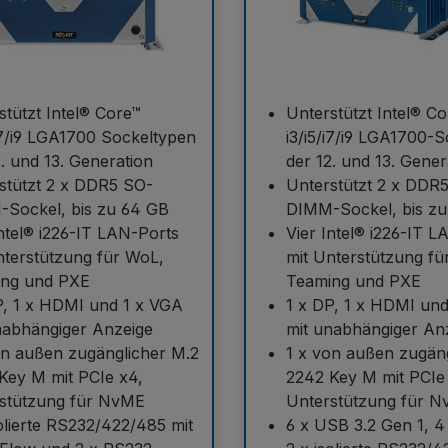
stützt Intel® Core™
Unterstützt Intel® C
/i7/i9 LGA1700 Sockeltypen
i3/i5/i7/i9 LGA1700-
2. und 13. Generation
der 12. und 13. Gener
stützt 2 x DDR5 SO-
Unterstützt 2 x DDR
Sockel, bis zu 64 GB
DIMM-Sockel, bis z
Intel® i226-IT LAN-Ports
Vier Intel® i226-IT 
nterstützung für WoL,
mit Unterstützung fü
ng und PXE
Teaming und PXE
P, 1 x HDMI und 1 x VGA
1 x DP, 1 x HDMI un
nabhängiger Anzeige
mit unabhängiger An
on außen zugänglicher M.2
1 x von außen zugän
Key M mit PCIe x4,
2242 Key M mit PCIe
stützung für NvME
Unterstützung für 
solierte RS232/422/485 mit
6 x USB 3.2 Gen 1, 4