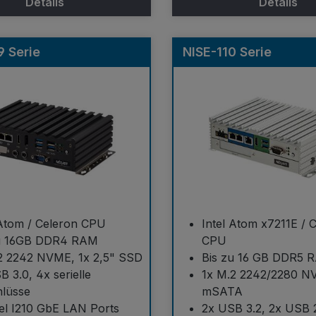
Details
Details
9 Serie
NISE-110 Serie
 Atom / Celeron CPU
Intel Atom x7211E / 
zu 16GB DDR4 RAM
CPU
2 2242 NVME, 1x 2,5" SSD
Bis zu 16 GB DDR5 
B 3.0, 4x serielle
1x M.2 2242/2280 N
lüsse
mSATA
tel I210 GbE LAN Ports
2x USB 3.2, 2x USB 