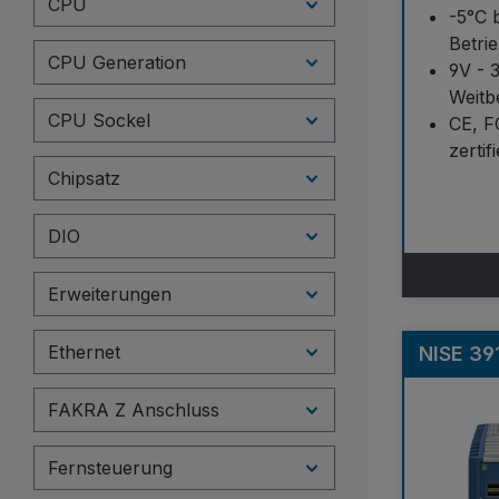
CPU
-5°C 
Betri
CPU Generation
9V - 
Weitb
CPU Sockel
CE, F
zertif
Chipsatz
DIO
Erweiterungen
Ethernet
NISE 39
FAKRA Z Anschluss
Fernsteuerung