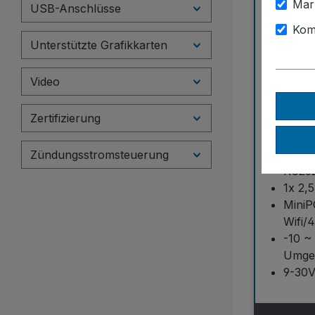
Mar
USB-Anschlüsse
Kom
Unterstützte Grafikkarten
Intel
CPU
Video
Bis 
1x HD
Zertifizierung
Displ
2x Int
4x US
Zündungsstromsteuerung
RS232
1x 2,
MiniPC
Wifi/
-10 ~
Umge
9-30V