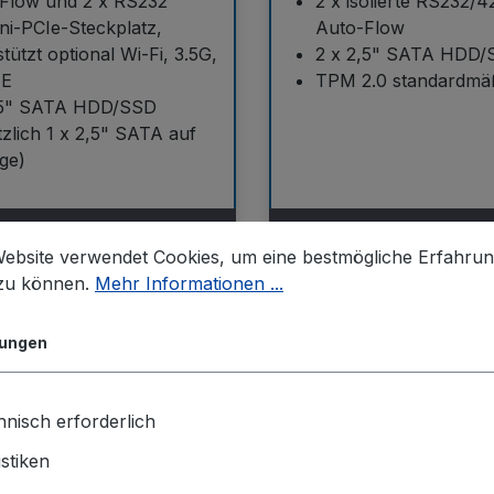
Flow und 2 x RS232
2 x isolierte RS232/4
ini-PCIe-Steckplatz,
Auto-Flow
tützt optional Wi-Fi, 3.5G,
2 x 2,5" SATA HDD/
TE
TPM 2.0 standardmäß
,5" SATA HDD/SSD
tzlich 1 x 2,5" SATA auf
ge)
Details
Details
Website verwendet Cookies, um eine bestmögliche Erfahru
 zu können.
Mehr Informationen ...
6-N3710
NISE-107 Serie
lungen
nisch erforderlich
istiken