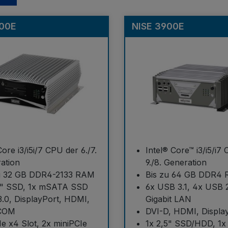
800E
NISE 3900E
Core i3/i5i/7 CPU der 6./7.
Intel® Core™ i3/i5/i7
ation
9./8. Generation
u 32 GB DDR4-2133 RAM
Bis zu 64 GB DDR4
5" SSD, 1x mSATA SSD
6x USB 3.1, 4x USB 2
.0, DisplayPort, HDMI,
Gigabit LAN
 COM
DVI-D, HDMI, Displa
Ie x4 Slot, 2x miniPCIe
1x 2,5" SSD/HDD, 1