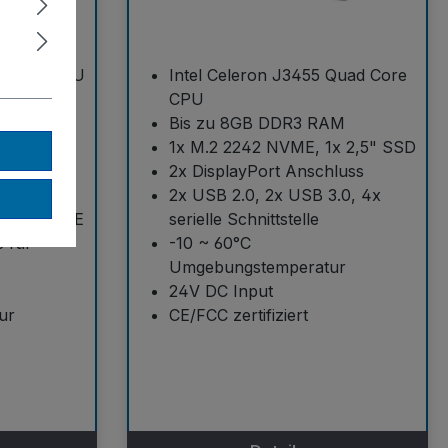
d Core CPU
Intel Celeron J3455 Quad Core
AM
CPU
VI-D
Bis zu 8GB DDR3 RAM
N Ports
1x M.2 2242 NVME, 1x 2,5" SSD
lle
2x DisplayPort Anschluss
s
2x USB 2.0, 2x USB 3.0, 4x
 2242 NVME
serielle Schnittstelle
e für
-10 ~ 60°C
Umgebungstemperatur
24V DC Input
ur
CE/FCC zertifiziert