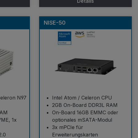
Details
NISE-50
Celeron N97
Intel Atom / Celeron CPU
2GB On-Board DDR3L RAM
RAM
On-Board 16GB EMMC oder
VME, 1x
optionales mSATA-Modul
3x mPCIe für
2.0
Erweiterungskarten