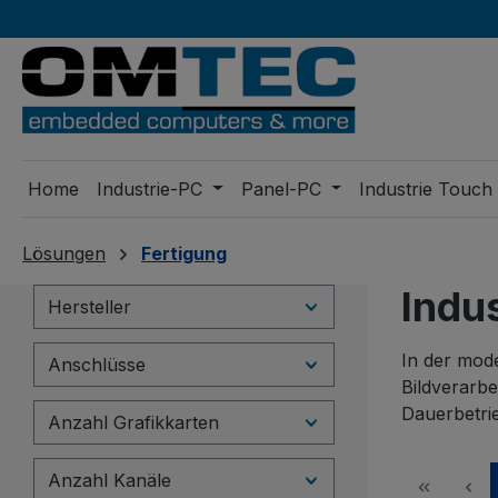
m Hauptinhalt springen
Zur Suche springen
Zur Hauptnavigation springen
Home
Industrie-PC
Panel-PC
Industrie Touch
Lösungen
Fertigung
Indu
Hersteller
In der mod
Anschlüsse
Bildverarb
Dauerbetri
Anzahl Grafikkarten
Anzahl Kanäle