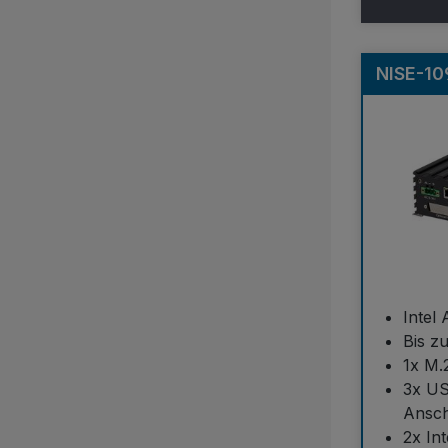
NISE-10
Intel
Bis 
1x M.
3x US
Ansch
2x In