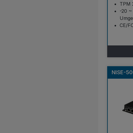
TPM 
-20 ~
Umge
CE/FCC
NISE-50