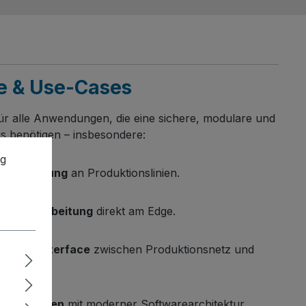
e & Use-Cases
ür alle Anwendungen, die eine sichere, modulare und
 benötigen – insbesondere:
ng
verarbeitung
an Produktionslinien.
 Vorverarbeitung
direkt am Edge.
schineninterface
zwischen Produktionsnetz und
der Anlagen
mit moderner Softwarearchitektur