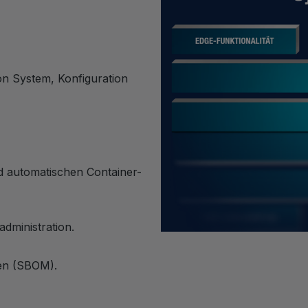
on System, Konfiguration
 automatischen Container-
dministration.
nen (SBOM).