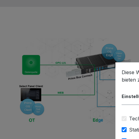
Diese 
bieten
Einstel
Tech
Stat