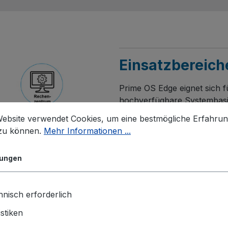
Einsatzbereich
Prime OS Edge eignet sich f
hochverfügbare Systembasis
Website verwendet Cookies, um eine bestmögliche Erfahru
Datenerfassung und -
 zu können.
Mehr Informationen ...
Datenverdichtung und
lungen
Visualisierung und Ma
nisch erforderlich
Kundennetz.
istiken
Erweiterung bestehen