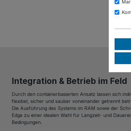
Mar
Kom
Integration & Betrieb im Feld
Durch den containerbasierten Ansatz lassen sich ind
flexibel, sicher und sauber voneinander getrennt betr
Die Ausführung des Systems im RAM sowie der Sch
Edge zu einer idealen Wahl für Langzeit- und Dauerein
Bedingungen.