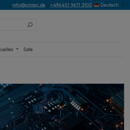
info@omtec.de
+494451 9611 3100
Deutsch
uelles
Sale