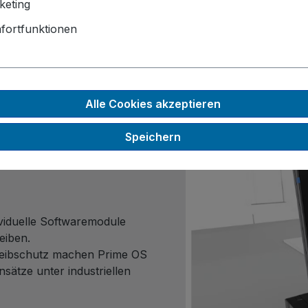
keting
(Brown-Field-Integratio
fortfunktionen
Alle Cookies akzeptieren
Speichern
ividuelle Softwaremodule
eiben.
reibschutz machen Prime OS
sätze unter industriellen