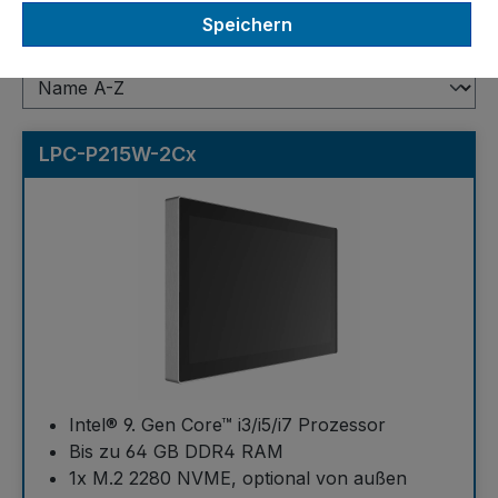
21,5"
Speichern
LPC-P215W-2Cx
Intel® 9. Gen Core™ i3/i5/i7 Prozessor
Bis zu 64 GB DDR4 RAM
1x M.2 2280 NVME, optional von außen