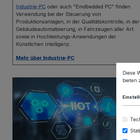
Industrie-PC
oder auch "Emdbedded PC" finden
Verwendung bei der Steuerung von
Produktionsanlagen, in der Qualitätskontrolle, in der
Gebäudeautomatisierung, in Fahrzeugen aller Art
sowie in Hochleistungs-Anwendungen der
Künstlichen Intelligenz.
Mehr über Industrie-PC
Diese 
bieten
Einstel
Tech
Stat