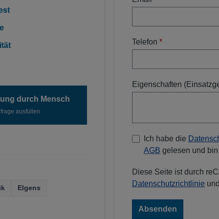
est
te
Telefon
*
tät
Eigenschaften (Einsatzgeb
tung durch Mensch
nfrage ausfüllen
Ich habe die
Datensc
AGB
gelesen und bin 
Diese Seite ist durch r
Datenschutzrichtlinie
un
ik
Elgens
Absenden