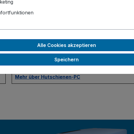
keting
Hutschienen-PC
fortfunktionen
Ein
Hutschienen-PC
, oder auch DIN-Rail-PC, ist ein
extrem platzsparender und robuster Industrie-PC,
bestens geeignet für die Montage auf einer
Alle Cookies akzeptieren
Hutschiene. Dank seines lüfterlosen und kompakten
Designs eignet er sich z.B. hervorragend für die
Speichern
Montage in einem Schaltschrank.
Mehr über Hutschienen-PC