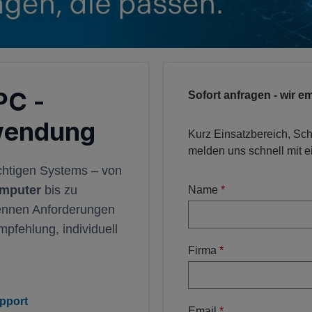
PC -
Sofort anfragen - wir 
wendung
Kurz Einsatzbereich, Sch
melden uns schnell mit 
chtigen Systems – von
mputer
bis zu
Name
*
nennen Anforderungen
mpfehlung, individuell
Firma
*
pport
Email
*