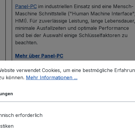
Panel-PC
im industriellen Einsatz sind eine Mensch-
Maschine Schnittstelle ("Human Machine Interface"
HMI). Für zuverlässige Leistung, lange Lebensdauer
minimale Ausfallzeiten und optimale Performance
sind bei der Auswahl einige Schlüsselfaktoren zu
beachten.
Mehr über Panel-PC
Website verwendet Cookies, um eine bestmögliche Erfahru
 zu können.
Mehr Informationen ...
lungen
nisch erforderlich
istiken