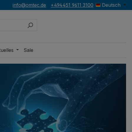
info@omtec.de
+494451 9611 3100
Deutsch
uelles
Sale