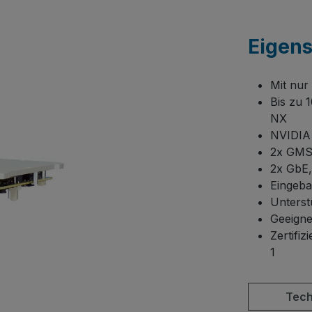
Eigen
Mit nur
Bis zu 
NX
NVIDIA J
2x GMS
2x GbE,
Eingeba
Unterst
Geeigne
Zertifiziert nach MIL-STD-81
1
Tech