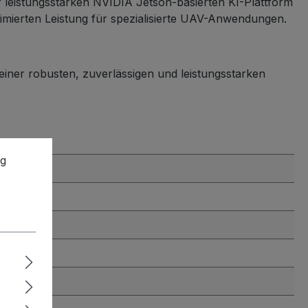
r leistungsstarken NVIDIA Jetson-basierten KI-Plattform
ptimierten Leistung für spezialisierte UAV-Anwendungen.
iner robusten, zuverlässigen und leistungsstarken
ng