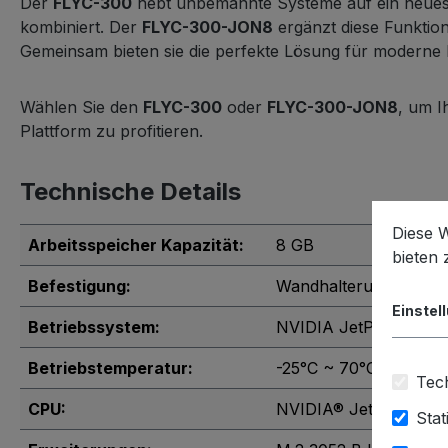
Der
FLYC-300
hebt unbemannte Systeme auf ein neues Ni
kombiniert. Der
FLYC-300-JON8
ergänzt diese Funktion
Gemeinsam bieten sie die perfekte Lösung für moderne
Wählen Sie den
FLYC-300
oder
FLYC-300-JON8
, um I
Plattform zu profitieren.
Technische Details
Diese 
Arbeitsspeicher Kapazität:
8 GB
bieten
Befestigung:
Wandhalterung
Einstel
Betriebssystem:
NVIDIA JetPack
Betriebstemperatur:
-25°C ~ 70°C
Tech
CPU:
NVIDIA® Jetson Orin
Stat