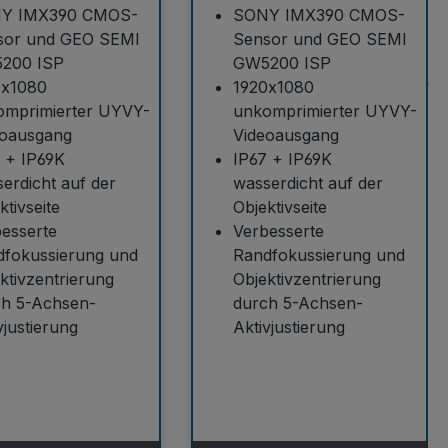
Y IMX390 CMOS-
SONY IMX390 CMOS-
sor und GEO SEMI
Sensor und GEO SEMI
200 ISP
GW5200 ISP
0x1080
1920x1080
omprimierter UYVY-
unkomprimierter UYVY-
eoausgang
Videoausgang
 + IP69K
IP67 + IP69K
erdicht auf der
wasserdicht auf der
ktivseite
Objektivseite
esserte
Verbesserte
dfokussierung und
Randfokussierung und
ktivzentrierung
Objektivzentrierung
ch 5-Achsen-
durch 5-Achsen-
vjustierung
Aktivjustierung