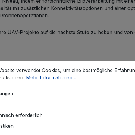
veau, indem er fortschrittliche Bildverarbeitung mit eine
alität mit zusätzlichen Konnektivitätsoptionen und einer o
 Drohnenoperationen.
hre UAV-Projekte auf die nächste Stufe zu heben und von e
Website verwendet Cookies, um eine bestmögliche Erfahru
 zu können.
Mehr Informationen ...
lungen
nisch erforderlich
™ NX
istiken