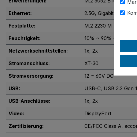
Erweiterungen:
M.2 3052 B key
, SIM 
Mar
Kom
Ethernet:
2.5G
, Gigabit
Festplatte:
M.2 2230 M Key
Feuchtigkeit:
10% ~ 90% (nicht kon
Netzwerkschnittstellen:
1x
, 2x
Stromanschluss:
XT-30
Stromversorgung:
12 ~ 60V DC
USB:
USB-C
, USB 3.2 Gen 
USB-Anschlüsse:
1x
, 2x
Video:
DisplayPort
Zertifizierung:
CE/FCC Class A, acco