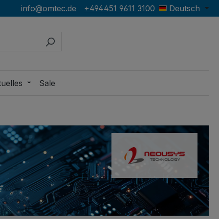
info@omtec.de
+494451 9611 3100
Deutsch
uelles
Sale