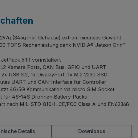
schaften
 297g (345g inkl. Gehäuse) extrem niedriges Gewicht
100 TOPS Rechenleistung dank NVIDIA® Jetson Orin™
etPack 5.1.1 vorinstalliert
L2 Kamera Ports, CAN Bus, GPIO und UART
 2x USB 3.2, 1x DisplayPort, 1x M.2 2230 SSD
utes UART und CAN-Interface für Controller
ützt 4G/5G Kommunikation via micro SIM Socket
t für 4S-14S Drohnen Battery-Packs
0H, CE/FCC Class A und EN62368-
nische Details
Downloads