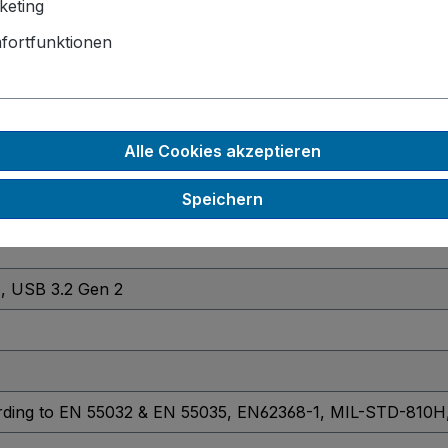
Socket
keting
fortfunktionen
densierend)
Alle Cookies akzeptieren
Speichern
1
, USB 3.2 Gen 2
rding to EN 55032 & EN 55035
, EN62368-1
, MIL-STD-810H,