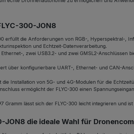
en, um echte Drohnenautonomie zu ermöglichen und Anwend
 FLYC-300-JON8
 erfüllt die Anforderungen von RGB-, Hyperspektral-, Inf
kturinspektion und Echtzeit-Datenverarbeitung.
i Ethernet-, zwei USB3.2- und zwei GMSL2-Anschlüssen biet
t über konfigurierbare UART-, Ethernet- und CAN-Anschl
 die Installation von 5G- und 4G-Modulen für die Echtzeit
chluss ermöglicht der FLYC-300 einen Spannungseingang
 Gramm lässt sich der FLYC-300 leicht integrieren und ist
JON8 die ideale Wahl für Dronencom