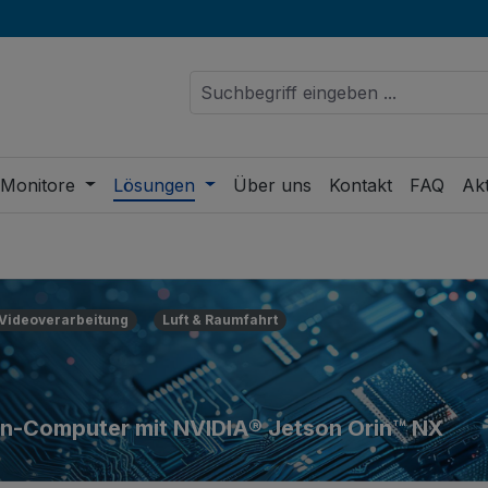
 Monitore
Lösungen
Über uns
Kontakt
FAQ
Akt
 Videoverarbeitung
Luft & Raumfahrt
en-Computer mit NVIDIA® Jetson Orin™ NX