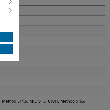
 Method 514.6
, MIL-STD-810H, Method 516.6