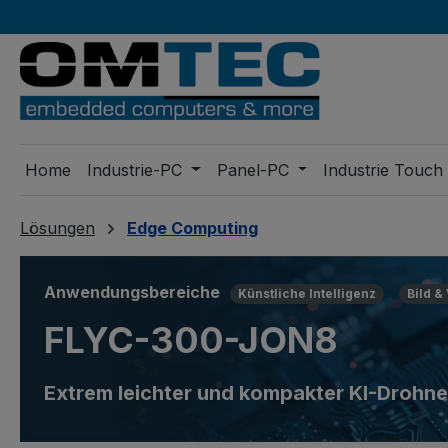
m Hauptinhalt springen
Zur Suche springen
Zur Hauptnavigation springen
Home
Industrie-PC
Panel-PC
Industrie Touch
Lösungen
Edge Computing
Anwendungsbereiche
Künstliche Intelligenz
Bild &
FLYC-300-JON8
Extrem leichter und kompakter KI-Drohn