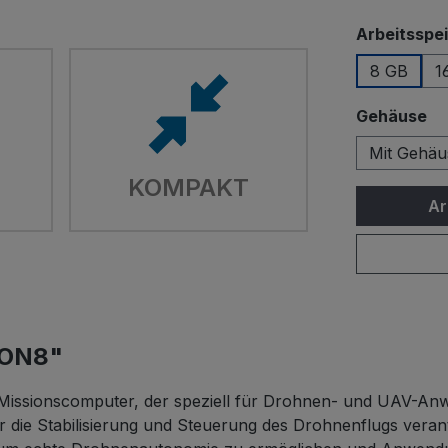
Arbeitsspe
8 GB
1
au
Gehäuse
Mit Gehäu
KOMPAKT
Ar
JON8"
 Missionscomputer, der speziell für Drohnen- und UAV-An
r die Stabilisierung und Steuerung des Drohnenflugs veran