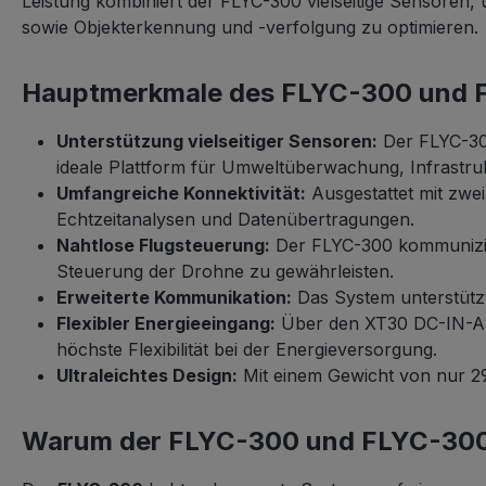
Leistung kombiniert der FLYC-300 vielseitige Sensor
sowie Objekterkennung und -verfolgung zu optimieren.
Hauptmerkmale des FLYC-300 und
Unterstützung vielseitiger Sensoren:
Der FLYC-300
ideale Plattform für Umweltüberwachung, Infrastru
Umfangreiche Konnektivität:
Ausgestattet mit zwe
Echtzeitanalysen und Datenübertragungen.
Nahtlose Flugsteuerung:
Der FLYC-300 kommunizier
Steuerung der Drohne zu gewährleisten.
Erweiterte Kommunikation:
Das System unterstützt
Flexibler Energieeingang:
Über den XT30 DC-IN-Ans
höchste Flexibilität bei der Energieversorgung.
Ultraleichtes Design:
Mit einem Gewicht von nur 297
Warum der FLYC-300 und FLYC-300-