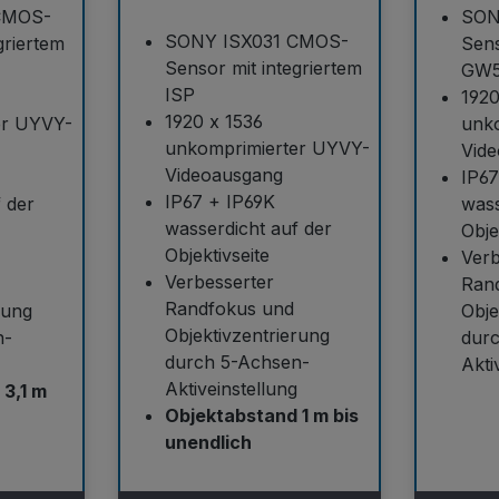
CMOS-
SON
SONY ISX031 CMOS-
griertem
Sen
Sensor mit integriertem
GW5
ISP
192
1920 x 1536
er UYVY-
unk
unkomprimierter UYVY-
Vid
Videoausgang
IP67
IP67 + IP69K
 der
wass
wasserdicht auf der
Obje
Objektivseite
Verb
Verbesserter
Ran
Randfokus und
rung
Obje
Objektivzentrierung
n-
dur
durch 5-Achsen-
Akti
Aktiveinstellung
3,1 m
Objektabstand 1 m bis
unendlich