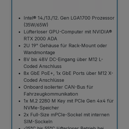
Intel® 14./13./12. Gen LGA1700 Prozessor
(35W/65W)
Lüfterloser GPU-Computer mit NVIDIA®
RTX 2000 ADA
2U 19" Gehäuse für Rack-Mount oder
Wandmontage
8V bis 48V DC-Eingang über M12 L-
Coded Anschluss
8x GbE PoE+, 1x GbE Ports über M12 X-
Coded Anschlüsse
Onboard isolierter CAN-Bus für
Fahrzeugkommunikation
1x M.2 2280 M Key mit PCIe Gen 4x4 für
NVMe-Speicher
2x Full-Size mPCIe-Sockel mit internen
SIM-Sockeln
-25°C bis 55°C lüfterloser Betrieb bei