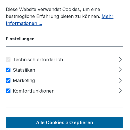
Zum Hauptinhalt springen
Diese Website verwendet Cookies, um eine
bestmögliche Erfahrung bieten zu können.
Mehr
Informationen ...
Einstellungen
Technisch erforderlich
Industrie-PC
KI / GPU-Industrie-PC
Nuvo-9000GC Serie
Statistiken
Marketing
Komfortfunktionen
Nuvo-
9000GC
Alle Cookies akzeptieren