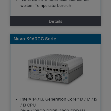
weitem Temperaturbereich
Details
Nuvo-9160GC Serie
Intel® 14./13. Generation Core™ i9 / i7 / i5
/ i3 CPU
Bis zu 128GB DDR5-4800 SDRAM