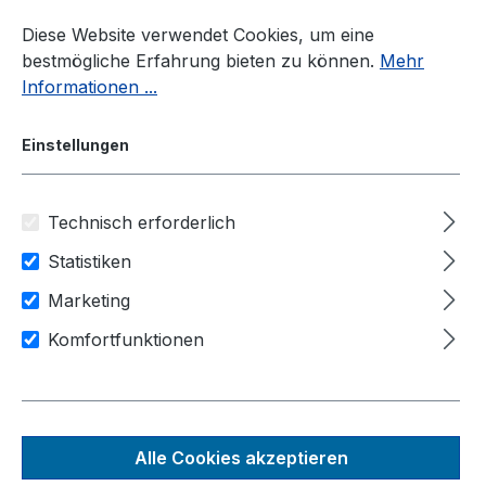
Zum Hauptinhalt springen
Diese Website verwendet Cookies, um eine
bestmögliche Erfahrung bieten zu können.
Mehr
Informationen ...
Einstellungen
Technisch erforderlich
Panel-PC
Hersteller
Elgens
Statistiken
Anwendungsbereiche
Marketing
Human-Machine-Interfaces
Komfortfunktionen
IIot / Industrie 4.0
Maschinensteuerung
LPC-P215WAG-
Alle Cookies akzeptieren
2A3MT