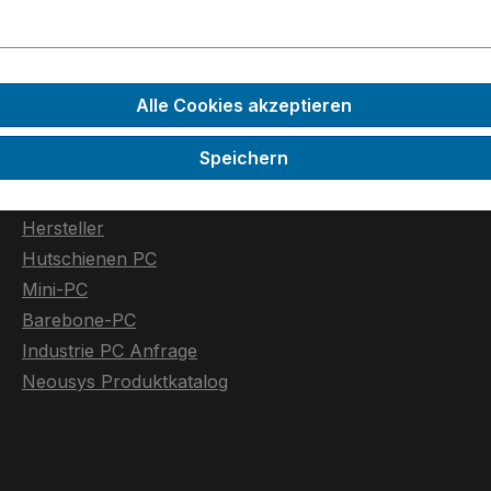
Rugged-PC
Fahrzeug-PC
KI / GPU-Industrie-PC
Alle Cookies akzeptieren
Low-Power-PC
Erweiterbare Industrie-PC
Speichern
NVIDIA Jetson PC
Zubehör
Hersteller
Hutschienen PC
Mini-PC
Barebone-PC
Industrie PC Anfrage
Neousys Produktkatalog