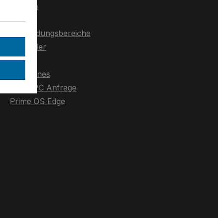
Größen
CPU
Anwendungsbereiche
Hersteller
Display
Barebones
Panel PC Anfrage
Prime OS Edge