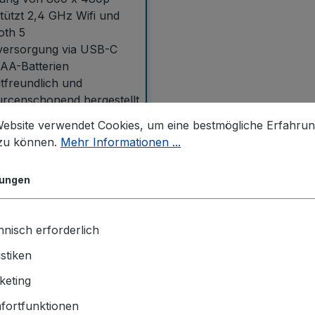
tützt 2,4 GHz Wifi und
oth 5
versorgung via USB-C
AA-Batterien
freundlich und
rcenschonend hergestellt
 und abgerundetes
Website verwendet Cookies, um eine bestmögliche Erfahru
 zur leichten Reinigung
 zu können.
Mehr Informationen ...
sinfektion
lungen
Details
nisch erforderlich
istiken
keting
Industrie-PC
fortfunktionen