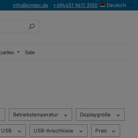
info@omtec.de
+494451 9611 3100
Deutsch
uelles
Sale
Betriebstemperatur
Displaygröße
USB
USB-Anschlüsse
Preis