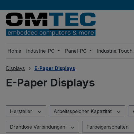
m Hauptinhalt springen
Zur Suche springen
Zur Hauptnavigation springen
Home
Industrie-PC
Panel-PC
Industrie Touch
Displays
E-Paper Displays
E-Paper Displays
Hersteller
Arbeitsspeicher Kapazität
Drahtlose Verbindungen
Farbeigenschaften