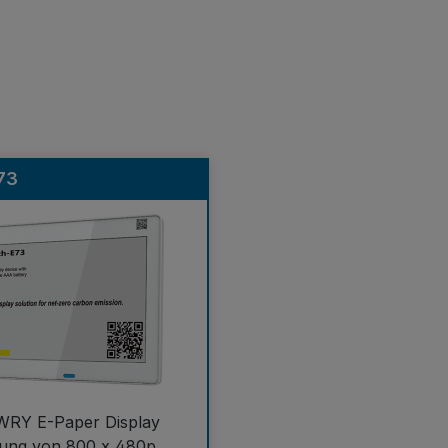
73
WRY E-Paper Display
ung von 800 x 480p