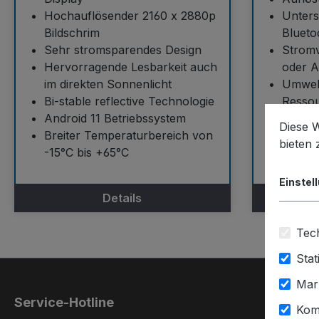
Hochauflösender 2160 x 2880p
Unters
Bildschrim
Blueto
Sehr stromsparendes Design
Strom
Hervorragende Lesbarkeit auch
oder A
im direkten Sonnenlicht
Umwelt
Bi-stable reflective Technologie
Ressou
Android 11 Betriebssystem
Ebenes
Diese 
Breiter Temperaturbereich von
Design
bieten
-15°C bis +65°C
und De
Einstel
Details
Tech
Stat
Mar
Service-Hotline
Kom