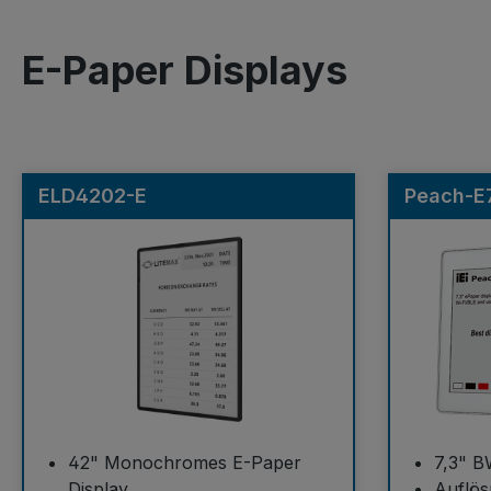
E-Paper Displays
ELD4202-E
Peach-E
42" Monochromes E-Paper
7,3" B
Display
Auflös