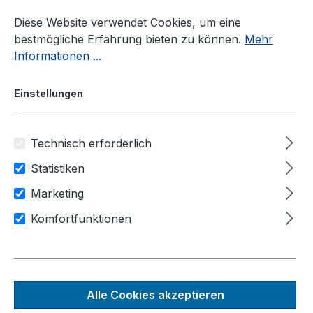
Zum Hauptinhalt springen
Diese Website verwendet Cookies, um eine
bestmögliche Erfahrung bieten zu können.
Mehr
Informationen ...
Einstellungen
Technisch erforderlich
Panel-PC
Display
Kapazitiv
Statistiken
Anwendungsbereiche
Marketing
Human-Machine-Interfaces
Komfortfunktionen
Maschinensteuerung
IIot / Industrie 4.0
TPC6000-C194-L
Alle Cookies akzeptieren
Robuster, kapazitiver 19"