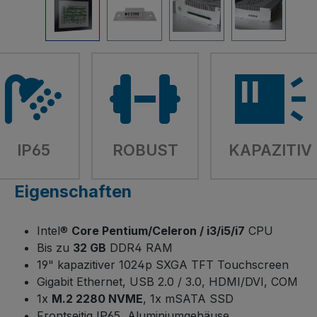
IP65
ROBUST
KAPAZITIV
Eigenschaften
Intel®
Core Pentium/Celeron / i3/i5/i7
CPU
Bis zu
32 GB
DDR4 RAM
19" kapazitiver 1024p SXGA TFT Touchscreen
Gigabit Ethernet, USB 2.0 / 3.0, HDMI/DVI, COM
1x
M.2 2280 NVME
, 1x mSATA SSD
Frontseitig IP65, Aluminiumgehäuse