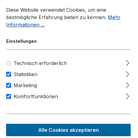
Zum Hauptinhalt springen
Diese Website verwendet Cookies, um eine
bestmögliche Erfahrung bieten zu können.
Mehr
Informationen ...
Einstellungen
Technisch erforderlich
Industrie-PC
Hersteller
Neousys Technology
Statistiken
Anwendungsbereiche
Marketing
Bild & Videoverarbeitung
Komfortfunktionen
Künstliche Intelligenz
Industrie Automation
Transport & Logistik
POC-960GC
Alle Cookies akzeptieren