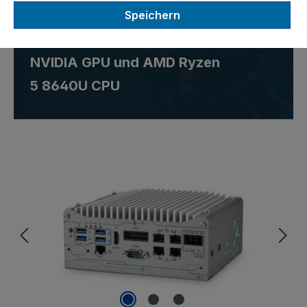
Extra kompakter Industrie PC
Speichern
mit Unterstützung für 70W
NVIDIA GPU und AMD Ryzen
5 8640U CPU
Bildergalerie überspringen