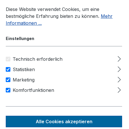
Zum Hauptinhalt springen
Diese Website verwendet Cookies, um eine
bestmögliche Erfahrung bieten zu können.
Mehr
Informationen ...
Einstellungen
Technisch erforderlich
Industrie-PC
Fahrzeug-PC
POC-700VTC Serie
Statistiken
Marketing
Anwendungsbereiche
Komfortfunktionen
Transport & Logistik
Luft & Raumfahrt
IIot / Industrie 4.0
Maschinensteuerung
POC-751VTC
Alle Cookies akzeptieren