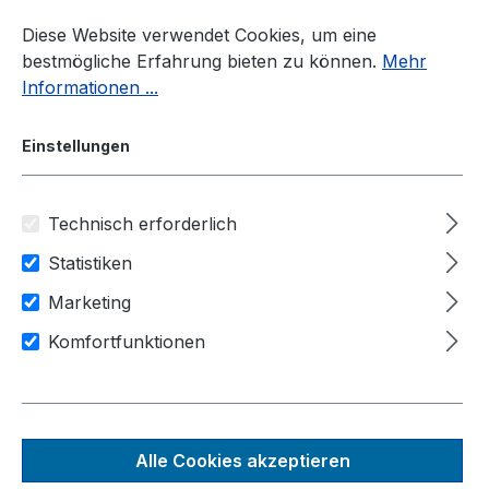
Zum Hauptinhalt springen
Diese Website verwendet Cookies, um eine
bestmögliche Erfahrung bieten zu können.
Mehr
Informationen ...
Einstellungen
Technisch erforderlich
Industrie-PC
Fahrzeug-PC
POC-400VTC Serie
Statistiken
Marketing
Anwendungsbereiche
Smart Cities
Komfortfunktionen
Transport & Logistik
Sicherheit & Verteidigung
POC-451VTC
Alle Cookies akzeptieren
Lüfterloser ultrakompakter