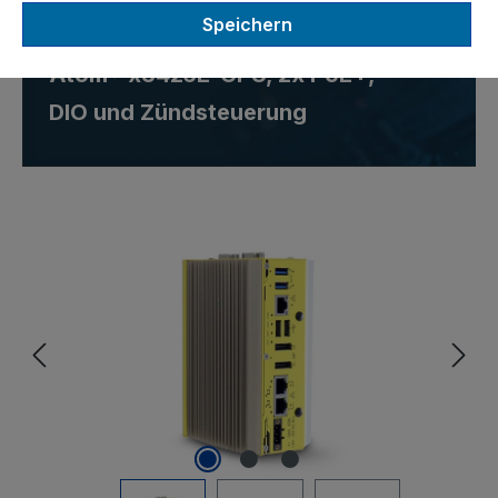
Speichern
Fahrzeugcomputer mit Intel®
Atom® x6425E-CPU, 2x PoE+,
DIO und Zündsteuerung
Bildergalerie überspringen