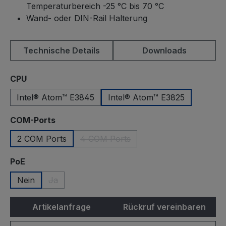
Temperaturbereich -25 °C bis 70 °C
Wand- oder DIN-Rail Halterung
Technische Details
Downloads
auswählen
CPU
Intel® Atom™ E3845
Intel® Atom™ E3825
auswählen
COM-Ports
2 COM Ports
4 COM Ports
(Diese Option ist zurzeit nicht verfüg
auswählen
PoE
Nein
Ja
(Diese Option ist zurzeit nicht verfügbar.)
Artikelanfrage
Rückruf vereinbaren