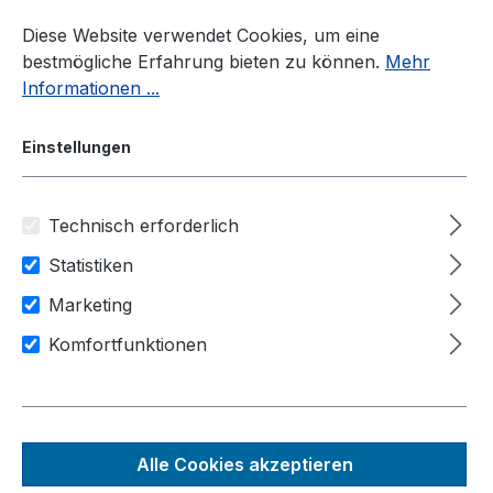
Zum Hauptinhalt springen
Diese Website verwendet Cookies, um eine
bestmögliche Erfahrung bieten zu können.
Mehr
Informationen ...
Einstellungen
Technisch erforderlich
Industrie-PC
Hersteller
Neousys Technology
Statistiken
Anwendungsbereiche
Marketing
Maschinensteuerung
Komfortfunktionen
Human-Machine-Interfaces
Industrie Automation
POC-222
Alle Cookies akzeptieren
Lüfterloser ultrakompakter