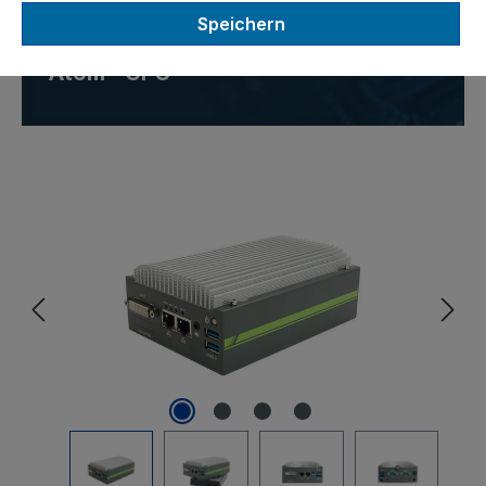
Speichern
DIN-Rail Computer mit Intel®
Atom™ CPU
Bildergalerie überspringen