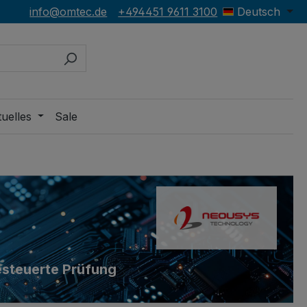
info@omtec.de
+494451 9611 3100
Deutsch
uelles
Sale
gesteuerte Prüfung