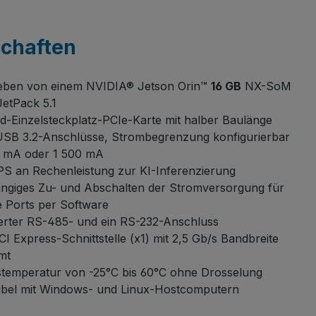
schaften
eben von einem NVIDIA® Jetson Orin™
16 GB
NX-SoM
JetPack 5.1
d-Einzelsteckplatz-PCIe-Karte mit halber Baulänge
SB 3.2-Anschlüsse, Strombegrenzung konfigurierbar
0 mA oder 1 500 mA
S an Rechenleistung zur KI-Inferenzierung
giges Zu- und Abschalten der Stromversorgung für
e Ports per Software
lierter RS-485- und ein RS-232-Anschluss
I Express-Schnittstelle (x1) mit 2,5 Gb/s Bandbreite
mt
stemperatur von -25°C bis 60°C ohne Drosselung
bel mit Windows- und Linux-Hostcomputern