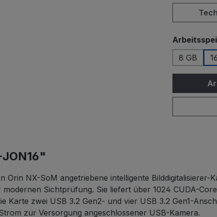
Tech
Arbeitsspe
8 GB
1
Ar
6-JON16"
 Orin NX-SoM angetriebene intelligente Bilddigitalisierer
 der modernen Sichtprüfung. Sie liefert über 1024 CUDA-C
ie Karte zwei USB 3.2 Gen2- und vier USB 3.2 Gen1-Ansch
mA Strom zur Versorgung angeschlossener USB-Kamera.