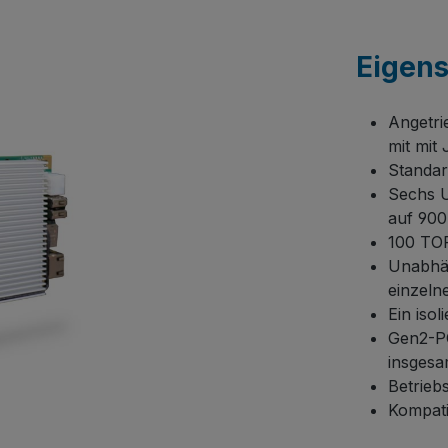
Eigen
Angetri
mit mit 
Standar
Sechs U
auf 90
100 TOP
Unabhän
einzeln
Ein iso
Gen2-PC
insgesa
Betrieb
Kompati