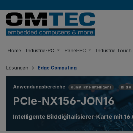
m Hauptinhalt springen
Zur Suche springen
Zur Hauptnavigation springen
Home
Industrie-PC
Panel-PC
Industrie Touch
Lösungen
Edge Computing
Anwendungsbereiche
Künstliche Intelligenz
Bild &
PCIe-NX156-JON16
Intelligente Bilddigitalisierer-Karte mit