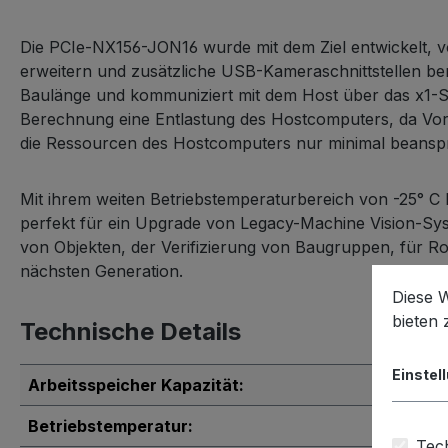
Die PCIe-NX156-JON16 wurde mit dem Ziel entwickelt, 
erweitern und zusätzliche USB-Kameraschnittstellen ber
Baulänge und kommuniziert mit dem Host über das x1-Sig
Berechnung eine Entlastung des Hostcomputers, da Vor
die Ressourcen des Hostcomputers nur minimal beansp
Mit ihrem weiten Betriebstemperaturbereich von -25° C 
perfekt für ein Upgrade von Legacy-Machine Vision-Sys
von Objekten, der Verifizierung von Baugruppen, für Ro
nächsten Generation.
Diese 
bieten
Technische Details
Einstel
Arbeitsspeicher Kapazität:
Betriebstemperatur:
Tech