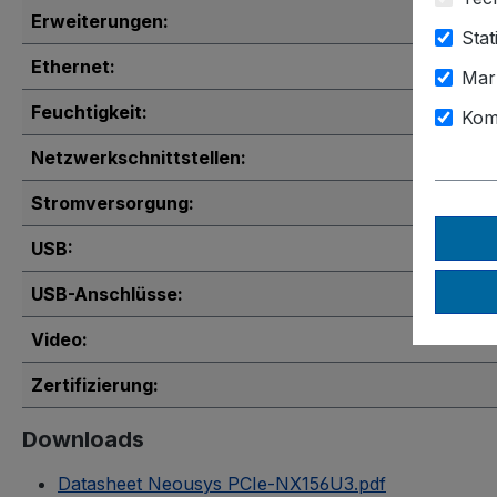
Erweiterungen:
Stat
Ethernet:
Mar
Feuchtigkeit:
Kom
Netzwerkschnittstellen:
Stromversorgung:
USB:
USB-Anschlüsse:
Video:
Zertifizierung:
Downloads
Datasheet Neousys PCIe-NX156U3.pdf