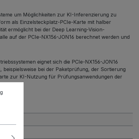
steme um Möglichkeiten zur KI-Inferenzierung zu
orm als Einzelsteckplatz-PCIe-Karte mit halber
tät ermöglicht bei der Deep Learning-Vision-
n alle auf der PCIe-NX156-JON16 berechnet werden und
Betriebssystemen eignet sich die PCIe-NX156-JON16
beispielsweise bei der Paketprüfung, der Sortierung
er-Karte zur KI-Nutzung für Prüfungsanwendungen der
ng