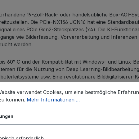
vorhandene 19-Zoll-Rack- oder handelsübliche Box-AOI-Sy
eitzustellen. Die PCIe-NX156-JON16 hat eine Standardbauf
nal eines PCIe Gen2-Steckplatzes (x4). Die KI-Funktionali
gänge wie Bilderfassung, Vorverarbeitung und Inferenze
rucht werden.
bis 60° C und der Kompatibilität mit Windows- und Linux-
temen für die Nutzung von Deep Learning-Bildbearbeitung, 
boterleitsysteme usw. Eine revolutionäre Bilddigitalisier
Website verwendet Cookies, um eine bestmögliche Erfahru
 zu können.
Mehr Informationen ...
lungen
16 GB
-25°C ~ 60°C
nisch erforderlich