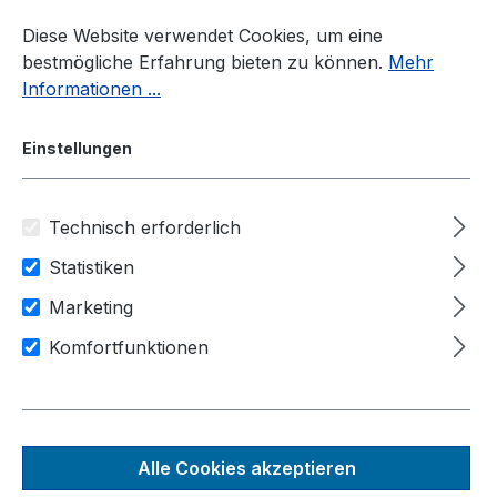
Zum Hauptinhalt springen
Diese Website verwendet Cookies, um eine
bestmögliche Erfahrung bieten zu können.
Mehr
Informationen ...
Einstellungen
Technisch erforderlich
Industrie-PC
Hersteller
Neousys Technology
Statistiken
Anwendungsbereiche
Marketing
Bild & Videoverarbeitung
Komfortfunktionen
IIot / Industrie 4.0
Industrie Automation
PCIe-N572
Alle Cookies akzeptieren
Wide-Temp 2-Port 10GBASE-