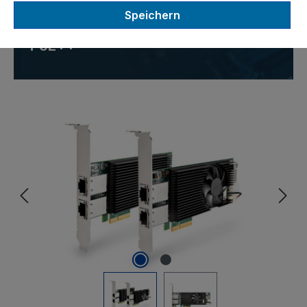
Speichern
T Netzwerkadapter mit
PoE++
Bildergalerie überspringen