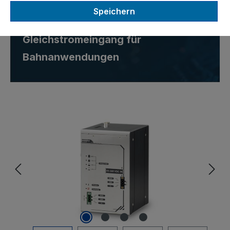
Superkondensator-USV-
Speichern
Modul mit 110 V DC-
Gleichstromeingang für
Bahnanwendungen
Bildergalerie überspringen