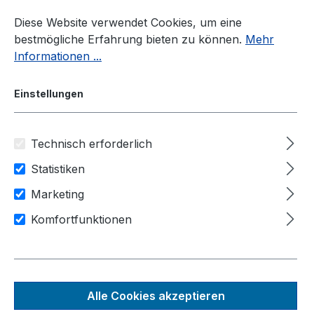
Zum Hauptinhalt springen
Diese Website verwendet Cookies, um eine
bestmögliche Erfahrung bieten zu können.
Mehr
Informationen ...
Einstellungen
Technisch erforderlich
Industrie-PC
Zubehör
Accessoires
Statistiken
Anwendungsbereiche
Marketing
Transport & Logistik
Luft & Raumfahrt
Komfortfunktionen
Sicherheit & Verteidigung
PB-9250J-110V
9250 w·s – Standalone-
Alle Cookies akzeptieren