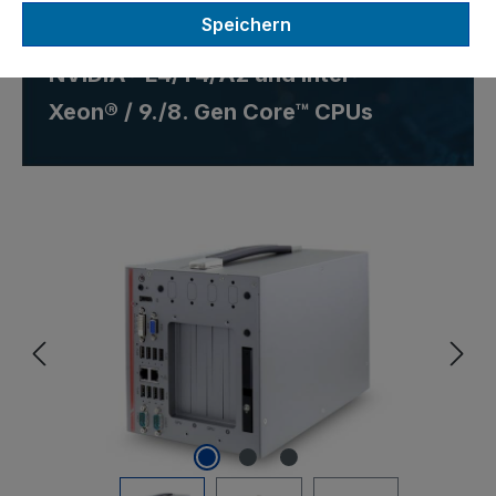
Speichern
Unterstützung für zwei
NVIDIA® L4/T4/A2 und Intel®
Xeon® / 9./8. Gen Core™ CPUs
Bildergalerie überspringen