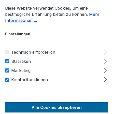
Zum Hauptinhalt springen
Diese Website verwendet Cookies, um eine
bestmögliche Erfahrung bieten zu können.
Mehr
Informationen ...
Einstellungen
Technisch erforderlich
Industrie-PC
Hersteller
Neousys Technology
Statistiken
Anwendungsbereiche
Marketing
Künstliche Intelligenz
Komfortfunktionen
Bild & Videoverarbeitung
IIot / Industrie 4.0
Nuvo-8240GC
Alle Cookies akzeptieren
Edge-KI-Plattform mit