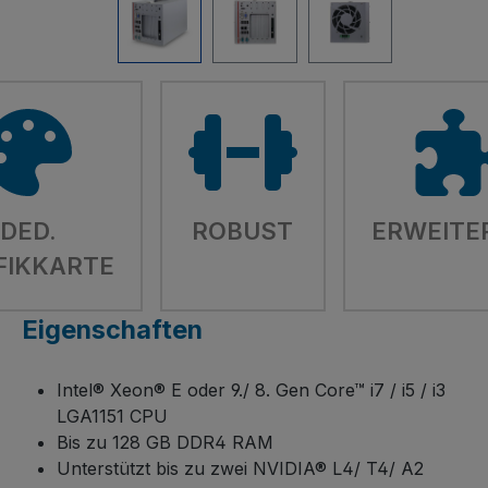
DED.
ROBUST
ERWEITE
FIKKARTE
Eigenschaften
Intel® Xeon® E oder 9./ 8. Gen Core™ i7 / i5 / i3
LGA1151 CPU
Bis zu 128 GB DDR4 RAM
Unterstützt bis zu zwei NVIDIA® L4/ T4/ A2