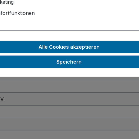
keting
fortfunktionen
 für Remote Funktionen
, PWR LED Output
D/HDD
, M.2 2280 NVME
, mSATA SSD
Alle Cookies akzeptieren
densierend)
Speichern
630
SV