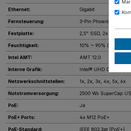
Mar
Ethernet:
Gigabit
Kom
Fernsteuerung:
3-Pin Phoenix Klemme
Festplatte:
2,5" SSD
, 2x 2,5" SS
Feuchtigkeit:
10% ~ 90% (nicht kon
Intel AMT:
AMT 12.0
Interne Grafik:
Intel® UHD Graphics 
Netzwerkschnittstellen:
1x
, 2x
, 3x
, 4x
, 5x
, 6x
Notstromversorgung:
2500 Ws SuperCap U
PoE:
Ja
PoE+ Ports:
4x M12 PoE+
PoE-Standard:
IEEE 802.3at (PoE+)