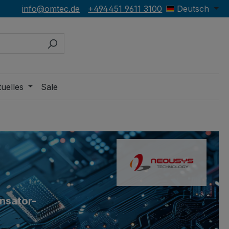
info@omtec.de
+494451 9611 3100
Deutsch
uelles
Sale
nsator-