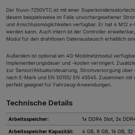
Der Nuvo-7250VTC ist mit einer Superkondensatortechn
diesem beispielsweise im Falle unvorhergesehener Strom
und Anschlussmöglichkeiten verfügbar. Er hat 4 M12 x-
werden kann. Auch intern ist der Controller erweiterba
Modul für den drahtlosen Datenaustausch erhältlich sin
Außerdem ist optional ein 4G-Mobilnetzmodul verfügbar, 
Implementierungsdauer und -kosten verringert. Zusätzl
zur Sensor/Aktuatorsteuerung, Stromversorgung über ei
nach E-Mark und EN 50155/ EN 45545. Zusammen mit de
perfekt geeignet für Fahrzeug-Anwendungen.
Technische Details
Arbeitsspeicher:
1x DDR4 Slot
, 2x DDR4
Arbeitsspeicher Kapazität:
4 GB
, 8 GB
, 16 GB
, 32