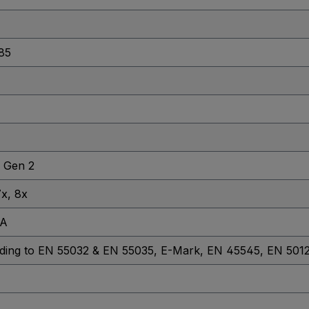
85
1 Gen 2
7x
, 8x
GA
ding to EN 55032 & EN 55035
, E-Mark
, EN 45545
, EN 501