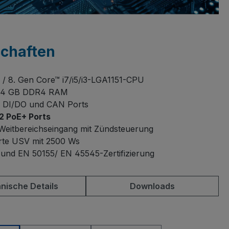
schaften
9. / 8. Gen Core™ i7/i5/i3-LGA1151-CPU
 64 GB DDR4 RAM
te DI/DO und CAN Ports
2 PoE+ Ports
Weitbereichseingang mit Zündsteuerung
erte USV mit 2500 Ws
und EN 50155/ EN 45545-Zertifizierung
nische Details
Downloads
auswählen