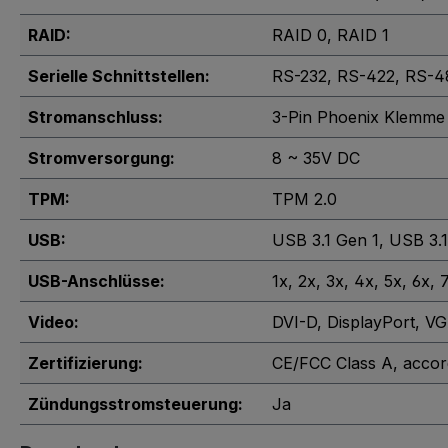
RAID:
RAID 0
, RAID 1
Serielle Schnittstellen:
RS-232
, RS-422
, RS-4
Stromanschluss:
3-Pin Phoenix Klemme
Stromversorgung:
8 ~ 35V DC
TPM:
TPM 2.0
USB:
USB 3.1 Gen 1
, USB 3.
USB-Anschlüsse:
1x
, 2x
, 3x
, 4x
, 5x
, 6x
, 
Video:
DVI-D
, DisplayPort
, V
Zertifizierung:
CE/FCC Class A, accor
Zündungsstromsteuerung:
Ja