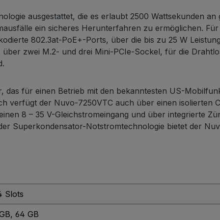
ologie ausgestattet, die es erlaubt 2500 Wattsekunden an
ausfälle ein sicheres Herunterfahren zu ermöglichen. Für
kodierte 802.3at-PoE+-Ports, über die bis zu 25 W Leist
r, über zwei M.2- und drei Mini-PCIe-Sockel, für die Drah
d.
das für einen Betrieb mit den bekanntesten US-Mobilfunkanb
ich verfügt der Nuvo-7250VTC auch über einen isolierten 
nen 8 – 35 V-Gleichstromeingang und über integrierte Zü
r Superkondensator-Notstromtechnologie bietet der Nuvo
 Slots
 GB
, 64 GB