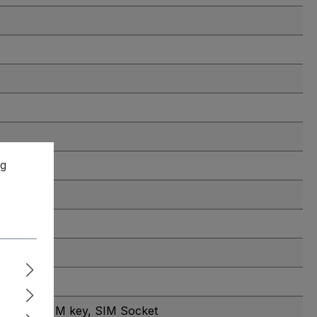
ng
, M.2 2280 M key
, SIM Socket