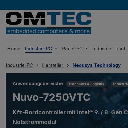
m Hauptinhalt springen
Zur Suche springen
Zur Hauptnavigation springen
Home
Industrie-PC
Panel-PC
Industrie Touch
Industrie-PC
Hersteller
Neousys Technology
Anwendungsbereiche
Transport & Logistik
Industr
Nuvo-7250VTC
Kfz-Bordcontroller mit Intel® 9. / 8. G
Notstrommodul