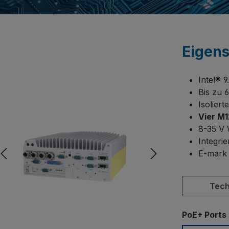
Eigen
Intel® 
Bis zu
Isolier
Vier M1
8-35 V 
Integri
E-mark 
Tech
PoE+ Ports