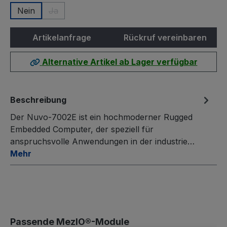
Nein
Ja
(Diese Option ist zurzeit nicht verfügbar.)
Artikelanfrage
Rückruf vereinbaren
Alternative Artikel ab Lager verfügbar
Beschreibung
Der Nuvo-7002E ist ein hochmoderner Rugged
Embedded Computer, der speziell für
anspruchsvolle Anwendungen in der industrie…
Mehr
Produktgalerie überspringen
Passende MezIO®-Module