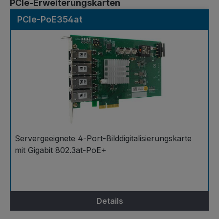
Produktgalerie überspringen
PCIe-Erweiterungskarten
PCIe-PoE354at
Servergeeignete 4-Port-Bilddigitalisierungskarte
mit Gigabit 802.3at-PoE+
Details