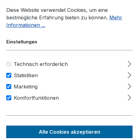
Zum Hauptinhalt springen
Diese Website verwendet Cookies, um eine
bestmögliche Erfahrung bieten zu können.
Mehr
Informationen ...
Einstellungen
Technisch erforderlich
Industrie-PC
Rugged-PC
Nuvo-7000 Serie
Statistiken
Anwendungsbereiche
Marketing
Industrie Automation
Komfortfunktionen
Maschinensteuerung
Nuvo-7002E
Lüfterloser Embedded-PC mit
Alle Cookies akzeptieren