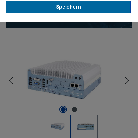
Intel Core i7 / i5 / i3 CPU der
Speichern
9./8. Generation
Bildergalerie überspringen