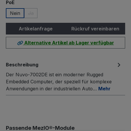
auswählen
PoE
Nein
Ja
(Diese Option ist zurzeit nicht verfügbar.)
Artikelanfrage
Rückruf vereinbaren
Alternative Artikel ab Lager verfügbar
Beschreibung
Der Nuvo-7002DE ist ein moderner Rugged
Embedded Computer, der speziell für komplexe
Anwendungen in der industriellen Auto…
Mehr
Produktgalerie überspringen
Passende MezIO®-Module