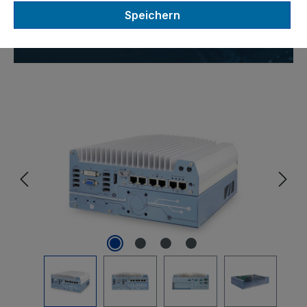
Intel Core i7 / i5 / i3 CPU der
Speichern
9./8. Generation
Bildergalerie überspringen