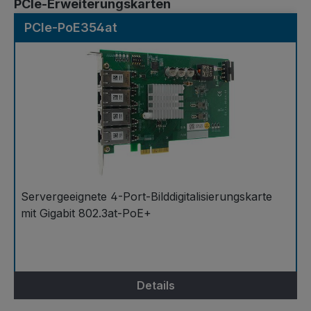
Produktgalerie überspringen
PCIe-Erweiterungskarten
PCIe-PoE354at
Servergeeignete 4-Port-Bilddigitalisierungskarte
mit Gigabit 802.3at-PoE+
Details