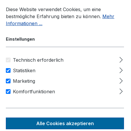
Zum Hauptinhalt springen
Diese Website verwendet Cookies, um eine
bestmögliche Erfahrung bieten zu können.
Mehr
Informationen ...
Einstellungen
Technisch erforderlich
Industrie-PC
Rugged-PC
Nuvo-7000 Serie
Statistiken
Anwendungsbereiche
Marketing
Industrie Automation
Komfortfunktionen
Maschinensteuerung
Nuvo-7002DE
Lüfterloser Embedded-PC mit
Alle Cookies akzeptieren