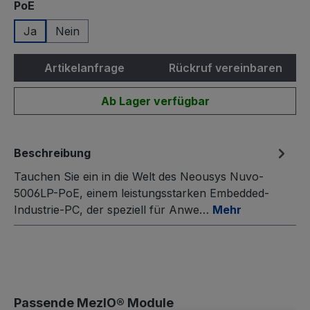
auswählen
PoE
Ja
Nein
Artikelanfrage
Rückruf vereinbaren
Ab Lager verfügbar
Beschreibung
Tauchen Sie ein in die Welt des Neousys Nuvo-
5006LP-PoE, einem leistungsstarken Embedded-
Industrie-PC, der speziell für Anwe…
Mehr
Produktgalerie überspringen
Passende MezIO® Module