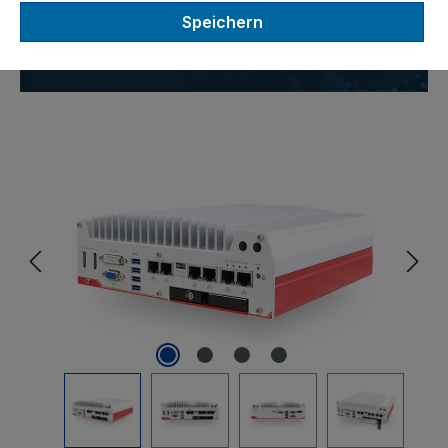
Intel® 6. Gen Skylake Core™ i7
Speichern
/ i5 / i3 CPU
Bildergalerie überspringen