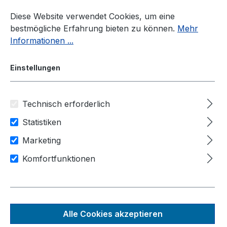
Zum Hauptinhalt springen
Diese Website verwendet Cookies, um eine
bestmögliche Erfahrung bieten zu können.
Mehr
Informationen ...
Einstellungen
Technisch erforderlich
Industrie-PC
Rugged-PC
Nuvo-5000 Serie
Statistiken
Anwendungsbereiche
Marketing
Industrie Automation
Komfortfunktionen
Maschinensteuerung
Nuvo-5006LP-PoE
Lüfterloser Embedded-PC mit
Alle Cookies akzeptieren