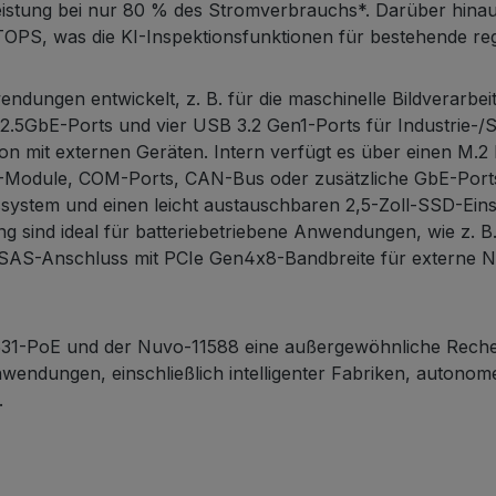
istung bei nur 80 % des Stromverbrauchs*. Darüber hinaus
TOPS, was die KI-Inspektionsfunktionen für bestehende reg
ngen entwickelt, z. B. für die maschinelle Bildverarbeit
+ 2.5GbE-Ports und vier USB 3.2 Gen1-Ports für Industrie
on mit externen Geräten. Intern verfügt es über einen M.
4G-Module, COM-Ports, CAN-Bus oder zusätzliche GbE-Ports 
ystem und einen leicht austauschbaren 2,5-Zoll-SSD-Einsc
g sind ideal für batteriebetriebene Anwendungen, wie z. B
SAS-Anschluss mit PCIe Gen4x8-Bandbreite für externe NV
1-PoE und der Nuvo-11588 eine außergewöhnliche Rechenl
endungen, einschließlich intelligenter Fabriken, autonomer 
.