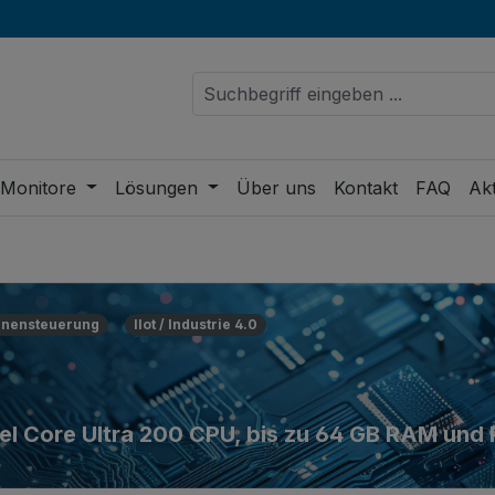
 Monitore
Lösungen
Über uns
Kontakt
FAQ
Akt
nensteuerung
IIot / Industrie 4.0
ntel Core Ultra 200 CPU, bis zu 64 GB RAM und