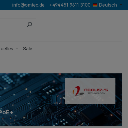
info@omtec.de
+494451 9611 3100
Deutsch
uelles
Sale
 PoE+