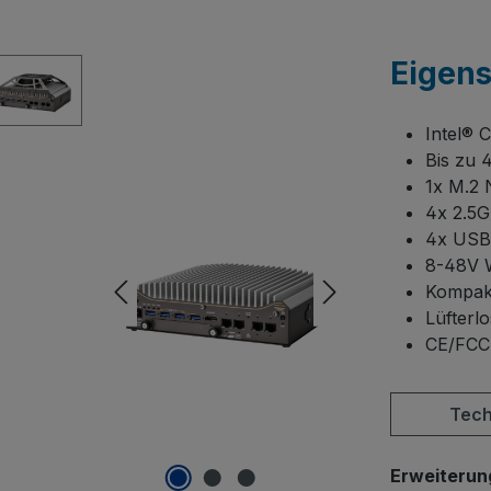
Eigen
Intel® 
Bis zu
1x M.2 
4x 2.5G
4x USB 
8-48V W
Kompakt
Lüfterlo
CE/FCC 
Tech
Erweiterun