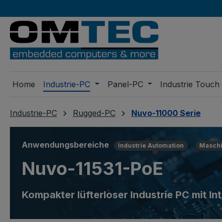
m Hauptinhalt springen
Zur Suche springen
Zur Hauptnavigation springen
Home
Industrie-PC
Panel-PC
Industrie Touch
Industrie-PC
Rugged-PC
Nuvo-11000 Serie
Anwendungsbereiche
Industrie Automation
Maschi
Nuvo-11531-PoE
Kompakter lüfterloser Industrie PC mit I