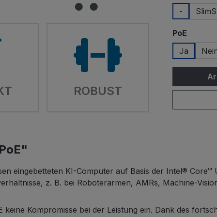
-
Slim
auswäh
PoE
Ja
Nei
Ar
KT
ROBUST
-PoE"
osen eingebetteten KI-Computer auf Basis der Intel® Core™
tzverhältnisse, z. B. bei Roboterarmen, AMRs, Machine-Vi
keine Kompromisse bei der Leistung ein. Dank des fortsch