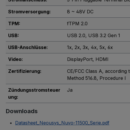
Stromversorgung:
8 ~ 48V DC
TPM:
fTPM 2.0
USB:
USB 2.0
, USB 3.2 Gen 1
USB-Anschlüsse:
1x
, 2x
, 3x
, 4x
, 5x
, 6x
Video:
DisplayPort
, HDMI
Zertifizierung:
CE/FCC Class A, according 
Method 516.8, Procedure I
Zündungsstromsteuer
Ja
ung:
Downloads
Datasheet_Neousys_Nuvo-11500_Serie.pdf