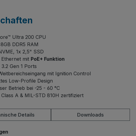
schaften
Core™ Ultra 200 CPU
 48GB DDR5 RAM
NVME, 1x 2,5" SSD
 Ethernet mit
PoE+ Funktion
3.2 Gen 1 Ports
eitbereichseingang mit Ignition Control
es Low-Profile Design
ser Betrieb bei -25 - 60 °C
Class A & MIL-STD 810H zertifiziert
nische Details
Downloads
auswählen
gen