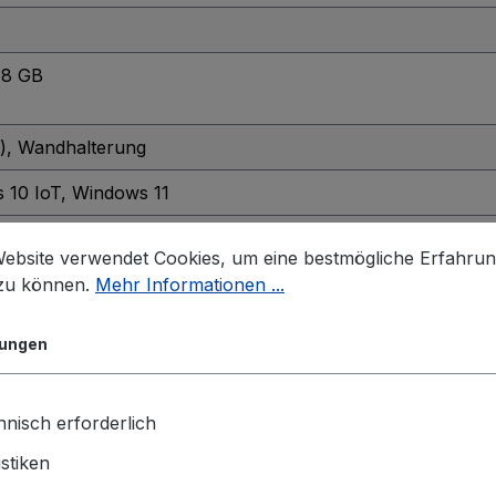
48 GB
)
, Wandhalterung
 10 IoT
, Windows 11
Website verwendet Cookies, um eine bestmögliche Erfahru
5T
, Intel® Core™ Ultra 7 265/265T
, Intel® Core™ Ultra 5 2
 zu können.
Mehr Informationen ...
lungen
nisch erforderlich
istiken
isolated DO