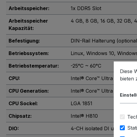
Arbeitsspeicher:
1x DDR5 Slot
Arbeitsspeicher
4 GB
, 8 GB
, 16 GB
, 32 GB
, 
Kapazität:
Befestigung:
DIN-Rail Halterung (optional
Betriebssystem:
Linux
, Windows 10
, Windows
Betriebstemperatur:
-25°C ~ 60°C
Diese 
CPU:
Intel® Core™ Ultra 9 285/28
bieten
CPU Generation:
Intel® Core™ Ultra 200
Einstel
CPU Sockel:
LGA 1851
Chipsatz:
Intel® H810
Tech
Stat
DIO:
4-CH isolated DI und 4-CH 