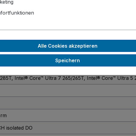
keting
fortfunktionen
rofon und Lautsprecher
onal)
, Wandhalterung
ows 10 IoT
, Windows 11
, Windows 11 IoT
Alle Cookies akzeptieren
Speichern
rts
/285T
, Intel® Core™ Ultra 7 265/265T
, Intel® Core™ Ultra 
orm
CH isolated DO