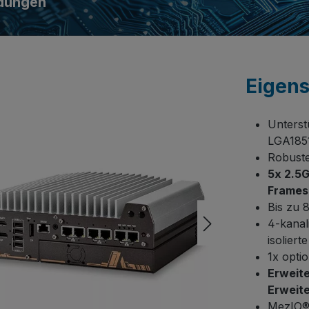
ndungen
Eigen
Unterst
LGA185
Robuste
5x 2.5G
Frames
Bis zu 
4-kanali
isoliert
1x opti
Erweit
Erweit
MezIO®-