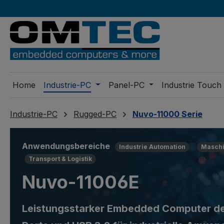
m Hauptinhalt springen
Zur Suche springen
Zur Hauptnavigation springen
Home
Industrie-PC
Panel-PC
Industrie Touch
Industrie-PC
Rugged-PC
Nuvo-11000 Serie
Anwendungsbereiche
Industrie Automation
Maschi
Transport & Logistik
Nuvo-11006E
Leistungsstarker Embedded Computer der