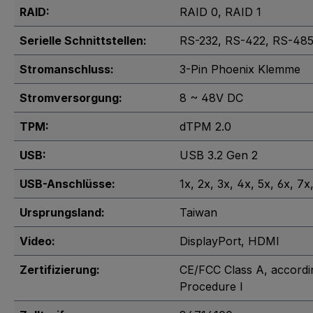
RAID:
RAID 0
, RAID 1
Serielle Schnittstellen:
RS-232
, RS-422
, RS-48
Stromanschluss:
3-Pin Phoenix Klemme
Stromversorgung:
8 ~ 48V DC
TPM:
dTPM 2.0
USB:
USB 3.2 Gen 2
USB-Anschlüsse:
1x
, 2x
, 3x
, 4x
, 5x
, 6x
, 7x
Ursprungsland:
Taiwan
Video:
DisplayPort
, HDMI
Zertifizierung:
CE/FCC Class A, accord
Procedure I