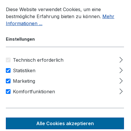
Zum Hauptinhalt springen
Diese Website verwendet Cookies, um eine
bestmögliche Erfahrung bieten zu können.
Mehr
Informationen ...
Einstellungen
Technisch erforderlich
Industrie-PC
NVIDIA Jetson PC
NRU-150 Serie
Statistiken
Marketing
Anwendungsbereiche
Komfortfunktionen
Künstliche Intelligenz
Bild & Videoverarbeitung
IIot / Industrie 4.0
NRU-156-JON16
Alle Cookies akzeptieren