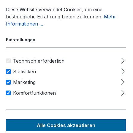
Zum Hauptinhalt springen
Diese Website verwendet Cookies, um eine
bestmögliche Erfahrung bieten zu können.
Mehr
Informationen ...
Einstellungen
Technisch erforderlich
Panel-PC
Größen
23,8"
Statistiken
Anwendungsbereiche
Marketing
Medizintechnik
Komfortfunktionen
Medical Panel PC -
WMR2387 i5120UL
Alle Cookies akzeptieren
Das intelligente Bedside