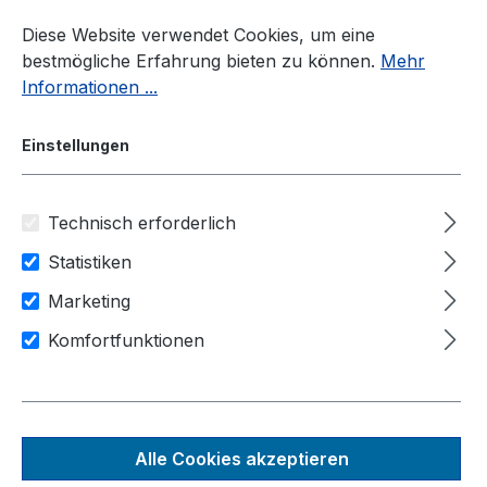
Zum Hauptinhalt springen
Diese Website verwendet Cookies, um eine
bestmögliche Erfahrung bieten zu können.
Mehr
Informationen ...
Einstellungen
Technisch erforderlich
Industrie-PC
Hersteller
Neousys Technology
Statistiken
Anwendungsbereiche
Marketing
IIot / Industrie 4.0
Komfortfunktionen
Transport & Logistik
Industrie Automation
LTN-454
Alle Cookies akzeptieren
4-CH Konstantstrom-LED-