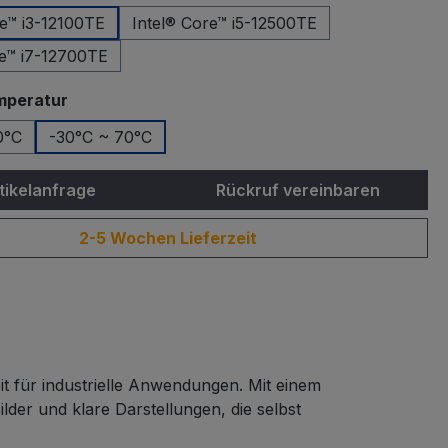
re™ i3-12100TE
Intel® Core™ i5-12500TE
re™ i7-12700TE
auswählen
mperatur
0°C
-30°C ~ 70°C
tikelanfrage
Rückruf vereinbaren
2-5 Wochen Lieferzeit
 für industrielle Anwendungen. Mit einem
der und klare Darstellungen, die selbst