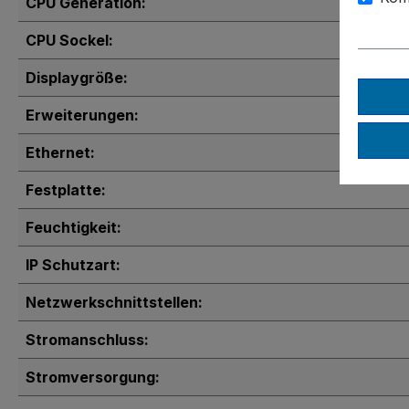
CPU Generation:
CPU Sockel:
Displaygröße:
Erweiterungen:
Ethernet:
Festplatte:
Feuchtigkeit:
IP Schutzart:
Netzwerkschnittstellen:
Stromanschluss:
Stromversorgung: