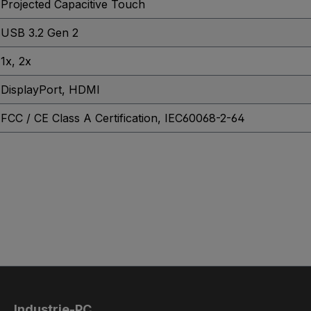
Projected Capacitive Touch
USB 3.2 Gen 2
1x
, 2x
DisplayPort
, HDMI
FCC / CE Class A Certification
, IEC60068-2-64
Industrie-PC