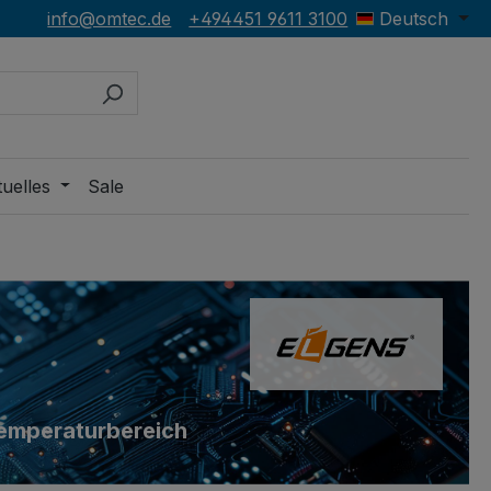
info@omtec.de
+494451 9611 3100
Deutsch
uelles
Sale
 Temperaturbereich