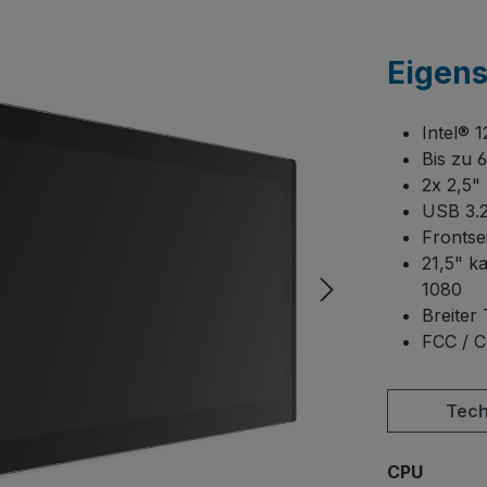
Eigen
Intel® 
Bis zu
2x 2,5"
USB 3.2
Frontse
21,5" k
1080
Breiter
FCC / C
Tech
auswä
CPU