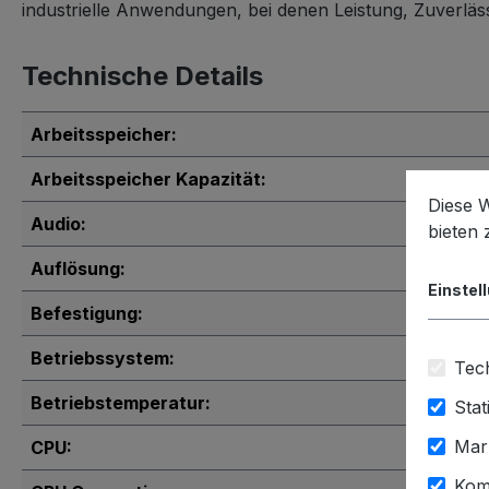
industrielle Anwendungen, bei denen Leistung, Zuverläss
Technische Details
Arbeitsspeicher:
Arbeitsspeicher Kapazität:
Diese 
Audio:
bieten
Auflösung:
Einstel
Befestigung:
Betriebssystem:
Tech
Betriebstemperatur:
Stat
Mar
CPU:
Kom