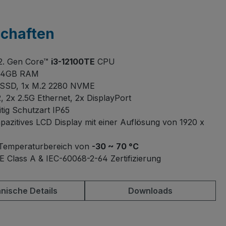
schaften
12. Gen Core™
i3-12100TE
CPU
 64GB RAM
 SSD, 1x M.2 2280 NVME
, 2x 2.5G Ethernet, 2x DisplayPort
itig Schutzart IP65
apazitives LCD Display mit einer Auflösung von 1920 x
 Temperaturbereich von
-30 ~ 70 °C
E Class A & IEC-60068-2-64 Zertifizierung
nische Details
Downloads
hlen