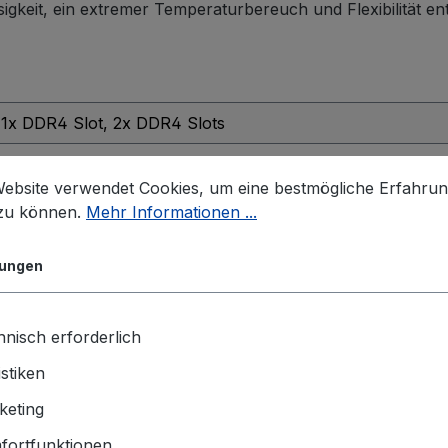
igkeit, ein extremer Temperaturbereuch und Flexibilität en
1x DDR4 Slot
, 2x DDR4 Slots
2 GB
, 4 GB
, 8 GB
, 16 GB
, 32 GB
, 64 GB
Website verwendet Cookies, um eine bestmögliche Erfahru
1x Lautsprecher
, 1x Mikrofon Input
 zu können.
Mehr Informationen ...
1920 x 1080
lungen
VESA
Linux
, Windows 10 IoT
, Windows 11
nisch erforderlich
-30°C ~ 70°C
istiken
keting
Intel® Core™ i3
fortfunktionen