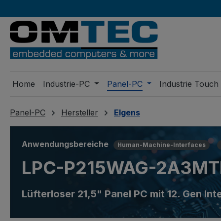
m Hauptinhalt springen
Zur Suche springen
Zur Hauptnavigation springen
Home
Industrie-PC
Panel-PC
Industrie Touch
Panel-PC
Hersteller
Elgens
Anwendungsbereiche
Human-Machine-Interfaces
LPC-P215WAG-2A3MT
Lüfterloser 21,5" Panel PC mit 12. Gen I