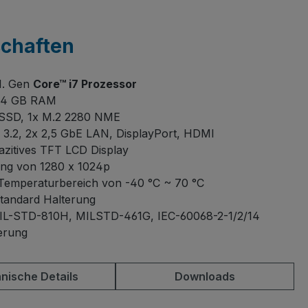
schaften
11. Gen
Core™ i7 Prozessor
 64 GB RAM
 SSD, 1x M.2 2280 NME
3.2, 2x 2,5 GbE LAN, DisplayPort, HDMI
azitives TFT LCD Display
ng von 1280 x 1024p
 Temperaturbereich von -40 °C ~ 70 °C
tandard Halterung
MIL-STD-810H, MILSTD-461G, IEC-60068-2-1/2/14
ierung
nische Details
Downloads