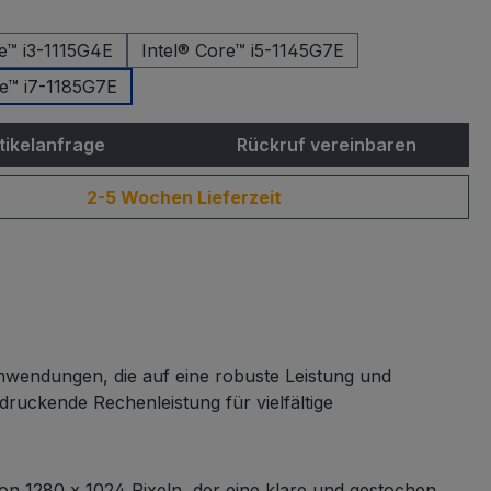
hlen
re™ i3-1115G4E
Intel® Core™ i5-1145G7E
re™ i7-1185G7E
tikelanfrage
Rückruf vereinbaren
2-5 Wochen Lieferzeit
nwendungen, die auf eine robuste Leistung und
druckende Rechenleistung für vielfältige
n 1280 x 1024 Pixeln, der eine klare und gestochen