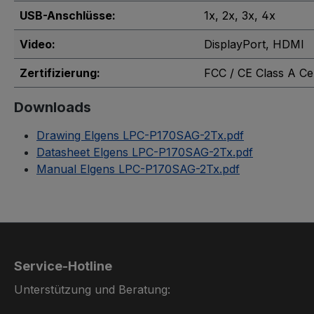
USB-Anschlüsse:
1x
, 2x
, 3x
, 4x
Video:
DisplayPort
, HDMI
Zertifizierung:
FCC / CE Class A Cer
Downloads
Drawing Elgens LPC-P170SAG-2Tx.pdf
Datasheet Elgens LPC-P170SAG-2Tx.pdf
Manual Elgens LPC-P170SAG-2Tx.pdf
Service-Hotline
Unterstützung und Beratung: