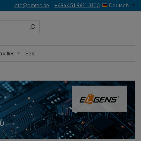
info@omtec.de
+494451 9611 3100
Deutsch
uelles
Sale
PU