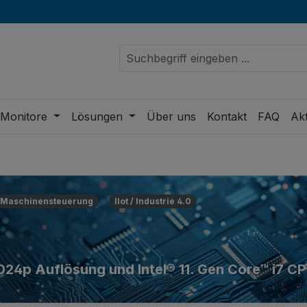
 Monitore
Lösungen
Über uns
Kontakt
FAQ
Akt
Maschinensteuerung
IIot / Industrie 4.0
1024p Auflösung und Intel® 11. Gen Core™ i7 C