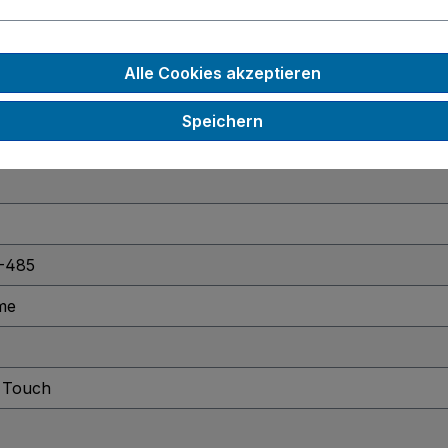
 2242 B key
, M.2 2280 M key
Alle Cookies akzeptieren
0 NVME
Speichern
ondensierend)
S-485
me
e Touch