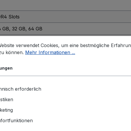
DR4 Slots
16 GB
, 32 GB
, 64 GB
Website verwendet Cookies, um eine bestmögliche Erfahru
 zu können.
Mehr Informationen ...
lungen
oT
, Windows 11
nisch erforderlich
istiken
5G7E
keting
fortfunktionen