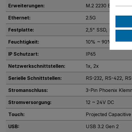
Erweiterungen:
M.2 2230 E key
, M.2
Ethernet:
2.5G
Festplatte:
2,5" SSD
, M.2 228
Feuchtigkeit:
10% ~ 90% (nicht k
IP Schutzart:
IP65
Netzwerkschnittstellen:
1x
, 2x
Serielle Schnittstellen:
RS-232
, RS-422
, R
Stromanschluss:
3-Pin Phoenix Klem
Stromversorgung:
12 ~ 24V DC
Touch:
Projected Capacitiv
USB:
USB 3.2 Gen 2