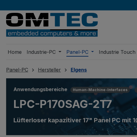
m Hauptinhalt springen
Zur Suche springen
Zur Hauptnavigation springen
Home
Industrie-PC
Panel-PC
Industrie Touch
Panel-PC
Hersteller
Elgens
Anwendungsbereiche
Human-Machine-Interfaces
LPC-P170SAG-2T7
Lüfterloser kapazitiver 17" Panel PC mit 