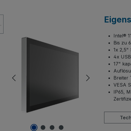
Eigen
Intel® 
Bis zu
1x 2,5"
4x USB 
17" kap
Auflösu
Breiter
VESA S
IP65, 
Zertifiz
Tech