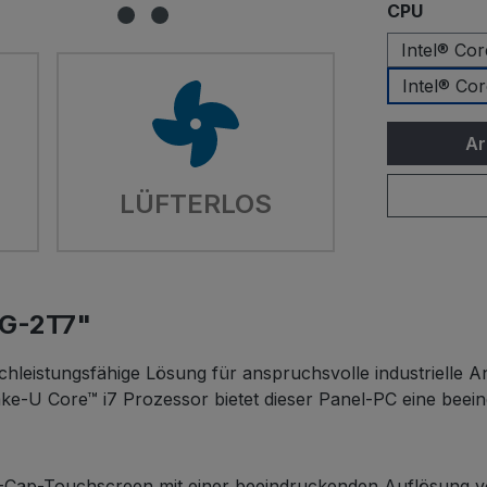
auswä
CPU
Intel® Co
Intel® Co
Ar
LÜFTERLOS
AG-2T7"
leistungsfähige Lösung für anspruchsvolle industrielle A
lake-U Core™ i7 Prozessor bietet dieser Panel-PC eine beein
-Cap-Touchscreen mit einer beeindruckenden Auflösung vo