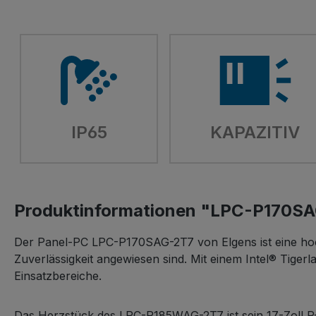
IP65
KAPAZITIV
Produktinformationen "LPC-P170S
Der Panel-PC LPC-P170SAG-2T7 von Elgens ist eine hoch
Zuverlässigkeit angewiesen sind. Mit einem Intel® Tiger
Einsatzbereiche.
Das Herzstück des LPC-P185WAG-2T7 ist sein 17-Zoll P