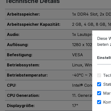
Technische Details
Arbeitsspeicher:
1x DDR4 Slot
, 2x D
Arbeitsspeicher Kapazität:
2 GB
, 4 GB
, 8 GB
, 
Audio:
1x Lautsprecher
Diese 
bieten
Auflösung:
1280 x 1024
Befestigung:
VESA
Einstel
Betriebssystem:
Linux
, Windows 10 I
Betriebstemperatur:
-40°C ~ 70°C
Tech
Stat
CPU:
Intel® Core™ i7-118
Mar
CPU Generation:
11. Generation
Kom
Displaygröße:
17"