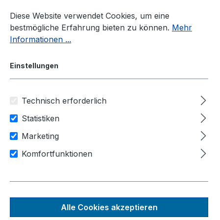
Zum Hauptinhalt springen
Diese Website verwendet Cookies, um eine
bestmögliche Erfahrung bieten zu können.
Mehr
Informationen ...
Einstellungen
Technisch erforderlich
Industrie-PC
Zubehör
GSML2-Kamera
Statistiken
Anwendungsbereiche
Marketing
Transport & Logistik
Komfortfunktionen
Industrie Automation
Künstliche Intelligenz
Bild & Videoverarbeitung
AC-AR0233 H120
Alle Cookies akzeptieren